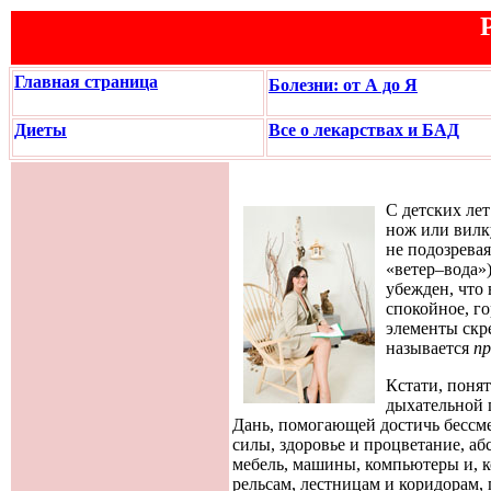
Главная страница
Болезни: от А до Я
Диеты
Все о лекарствах и БАД
С детских лет
нож или вилк
не подозрева
«ветер–вода»
убежден, что 
спокойное, го
элементы скр
называется
пр
Кстати, понят
дыхательной 
Дань, помогающей достичь бессме
силы, здоровье и процветание, аб
мебель, машины, компьютеры и, к
рельсам, лестницам и коридорам, 