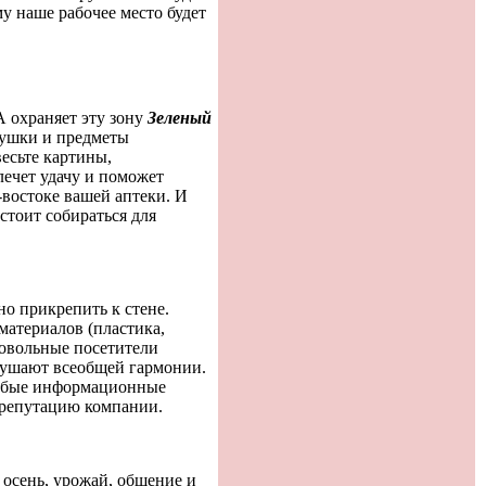
у наше рабочее место будет
А охраняет эту зону
Зеленый
елушки и предметы
весьте картины,
лечет удачу и поможет
-востоке вашей аптеки. И
стоит собираться для
но прикрепить к стене.
атериалов (пластика,
 довольные посетители
арушают всеобщей гармонии.
 Любые информационные
 репутацию компании.
т осень, урожай, общение и