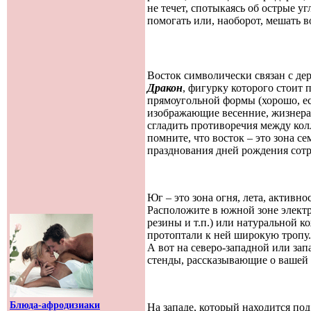
не течет, спотыкаясь об острые у
помогать или, наоборот, мешать в
Восток символически связан с дер
Дракон
, фигурку которого стоит 
прямоугольной формы (хорошо, есл
изображающие весенние, жизнерад
сгладить противоречия между колл
помните, что восток – это зона с
празднования дней рождения сотр
Юг – это зона огня, лета, активн
Расположите в южной зоне электр
резины и т.п.) или натуральной к
протоптали к ней широкую тропу.
А вот на северо-западной или за
стенды, рассказывающие о вашей 
Блюда-афродизиаки
На западе, который находится по