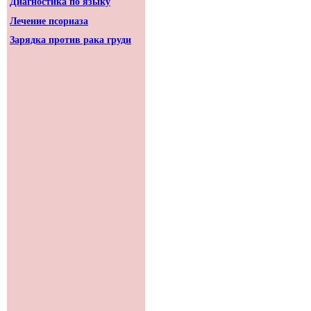
Диагностика по языку
Лечение псориаза
Зарядка против рака груди