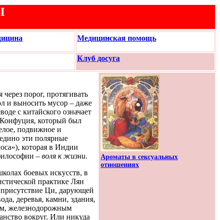
Ы
дицина
Медицинская помощь
Клуб досуга
я через порог, протягивать
ол и выносить мусор – даже
еводе с китайского означает
 Конфуция, который был
белое, подвижное и
воедино эти полярные
оса»), которая в Индии
 философии –
воля к жизни
.
Ароматы в сексуальных
отношениях
школах боевых искусств, в
истической практике Лян
а присутствие Ци, дарующей
да, деревья, камни, здания,
кам, железнодорожным
ранство вокруг. Или никуда