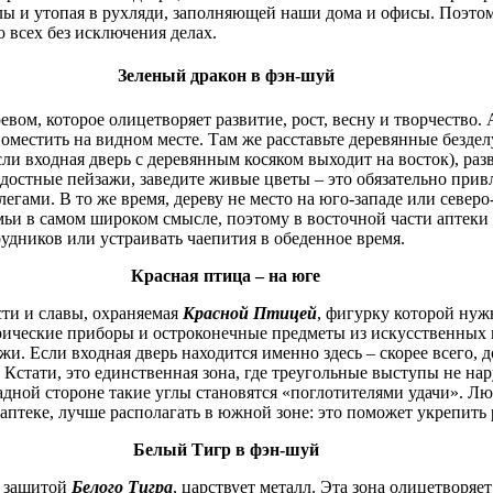
глы и утопая в рухляди, заполняющей наши дома и офисы. Поэтом
о всех без исключения делах.
Зеленый дракон в фэн-шуй
евом, которое олицетворяет развитие, рост, весну и творчество. 
поместить на видном месте. Там же расставьте деревянные безд
и входная дверь с деревянным косяком выходит на восток), раз
остные пейзажи, заведите живые цветы – это обязательно прив
егами. В то же время, дереву не место на юго-западе или северо
емьи в самом широком смысле, поэтому в восточной части аптеки 
удников или устраивать чаепития в обеденное время.
Красная птица – на юге
ости и славы, охраняемая
Красной Птицей
, фигурку которой нуж
ические приборы и остроконечные предметы из искусственных м
ожи. Если входная дверь находится именно здесь – скорее всего,
 Кстати, это единственная зона, где треугольные выступы не н
падной стороне такие углы становятся «поглотителями удачи».
аптеке, лучше располагать в южной зоне: это поможет укрепить
Белый Тигр в фэн-шуй
д защитой
Белого Тигра
, царствует металл. Эта зона олицетворяе