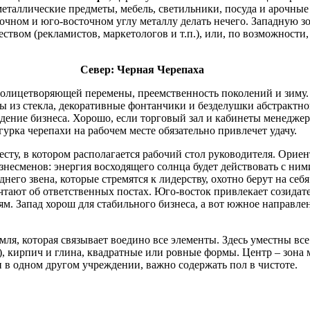
 металлические предметы, мебель, светильники, посуда и арочны
очном и юго-восточном углу металлу делать нечего. Западную з
еством (рекламистов, маркетологов и т.п.), или, по возможности,
Север: Черная Черепаха
 олицетворяющей перемены, преемственность поколений и зиму. 
ты из стекла, декоративные фонтанчики и безделушки абстрактно
ведение бизнеса. Хорошо, если торговый зал и кабинеты менедж
игурка черепахи на рабочем месте обязательно привлечет удачу.
сту, в котором располагается рабочий стол руководителя. Ориен
несменов: энергия восходящего солнца будет действовать с ними
него звена, которые стремятся к лидерству, охотно берут на себ
чтают об ответственных постах. Юго-восток привлекает созида
ям. Запад хорош для стабильного бизнеса, а вот южное направле
ля, которая связывает воедино все элементы. Здесь уместны все
, кирпич и глина, квадратные или ровные формы. Центр – зона 
ни в одном другом учреждении, важно содержать пол в чистоте.