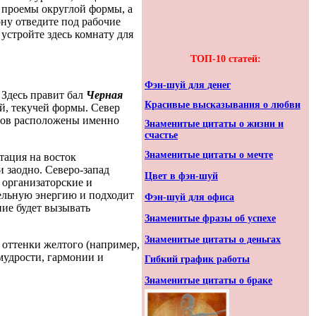
е проемы округлой формы, а
ону отведите под рабочие
 устройте здесь комнату для
ТОП-10 статей:
Фэн-шуй для денег
Здесь правит бал
Черная
Красивые высказывания о любви
й, текучей формы. Север
еров расположены именно
Знаменитые цитаты о жизни и
счастье
Знаменитые цитаты о мечте
тация на восток
 заодно. Северо-запад
Цвет в фэн-шуй
я организаторские и
тельную энергию и подходит
Фэн-шуй для офиса
ние будет вызывать
Знаменитые фразы об успехе
Знаменитые цитаты о деньгах
 оттенки желтого (например,
мудрости, гармонии и
Гибкий график работы
Знаменитые цитаты о браке