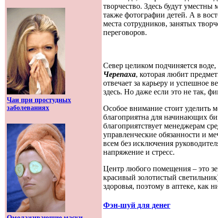
творчество. Здесь будут уместны
также фотографии детей. А в вост
места сотрудников, занятых творч
переговоров.
Север целиком подчиняется воде,
Черепаха
, которая любит предме
отвечает за карьеру и успешное 
здесь. Но даже если это не так, ф
Чаи при простудных
Особое внимание стоит уделить ме
заболеваниях
благоприятна для начинающих биз
благоприятствует менеджерам сред
управленческие обязанности и ме
всем без исключения руководител
напряжение и стресс.
Центр любого помещения – это зем
красивый золотистый светильник)
здоровья, поэтому в аптеке, как 
Фэн-шуй для денег
Омолаживающие маски