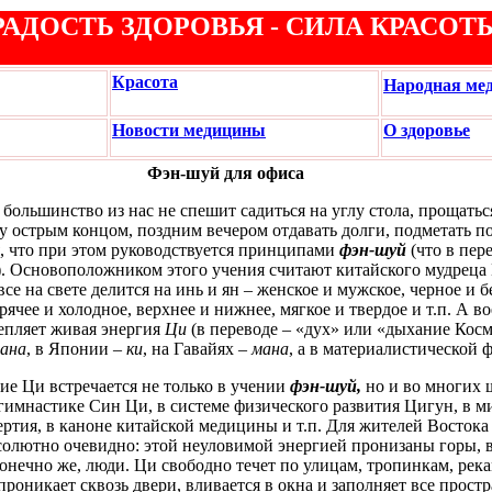
РАДОСТЬ ЗДОРОВЬЯ - СИЛА КРАСОТ
Красота
Народная ме
Новости медицины
О здоровье
Фэн-шуй для офиса
 большинство из нас не спешит садиться на углу стола, прощатьс
у острым концом, поздним вечером отдавать долги, подметать п
я, что при этом руководствуется принципами
фэн-шуй
(что в пер
). Основоположником этого учения считают китайского мудреца
все на свете делится на инь и ян – женское и мужское, черное и 
рячее и холодное, верхнее и нижнее, мягкое и твердое и т.п. А 
епляет живая энергия
Ци
(в переводе – «дух» или «дыхание Косм
ана
, в Японии –
ки
, на Гавайях –
мана
, а в материалистической
ие Ци встречается не только в учении
фэн-шуй,
но и во многих 
гимнастике Син Ци, в системе физического развития Цигун, в м
ртия, в каноне китайской медицины и т.п. Для жителей Восток
солютно очевидно: этой неуловимой энергией пронизаны горы, во
онечно же, люди. Ци свободно течет по улицам, тропинкам, ре
проникает сквозь двери, вливается в окна и заполняет все прост