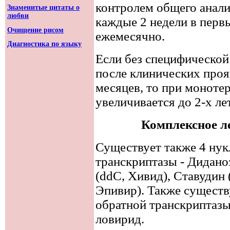
контролем общего анали
Знаменитые цитаты о
любви
каждые 2 недели в первы
Очищение рисом
ежемесячно.
Диагностика по языку
Если без специфическо
после клинических про
месяцев, то при моноте
увеличивается до 2-х лет
Комплексное 
Существует также 4 ну
транскриптазы - Диданоз
(ddC, Хивид), Ставудин 
Эпивир). Также сущест
обратной транскриптазы
ловирид.