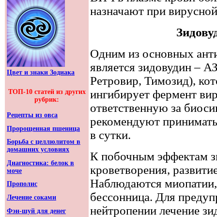
назначают при вирусной
Зидову
Одним из основных ант
является зидовудин – А
Цвет и знаки Зодиака
Ретровир, Тимозид), ко
ингибирует фермент вир
ТОП-10 статей из других
рубрик:
ответственную за биоси
Рецепты из овса
рекомендуют принимать 
Пророщенная пшеница
в сутки.
Борьба с целлюлитом в
домашних условиях
К побочным эффектам зи
Диагностика: белок в
кроветворения, развитие
моче
Наблюдаются миопатии, 
Прополис
бессонница. Для предуп
Лечение соками
нейтропении лечение зи
Фэн-шуй для денег