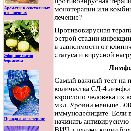
противовирусная терапи
монотерапии или комбин
Ароматы в сексуальных
отношениях
лечение?
Противовирусная терапи
острой стадии инфекци
в зависимости от клини
статуса и вирусной нагр
Эфирное масло
бергамота
Лимфо
Самый важный тест на п
количества СД-4 лимфоц
взрослого человека их к
мкл. Уровни меньше 500
иммунодефиците. Если в
Правда о холестерине
начинать антивирусную 
ВИЧ в плазме крови бол