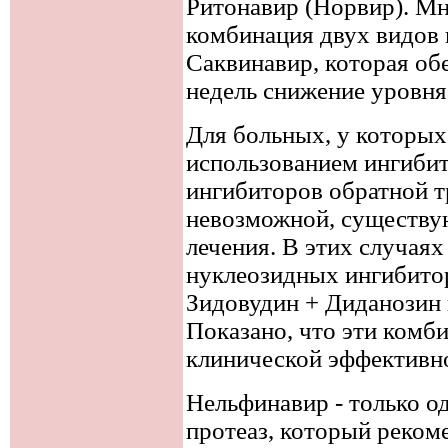
Ритонавир (Hopвир). М
комбинация двух видов 
Caквинавир, которая об
недель снижение уровня
Для больных, у которых
использованием ингибит
ингибиторов обратной т
невозможной, существу
лечения. В этих случаях
нуклеозидных ингибито
Зидовудин + Диданозин
Показано, что эти ком
клинической эффективн
Нельфинавир - только о
протеаз, который реком