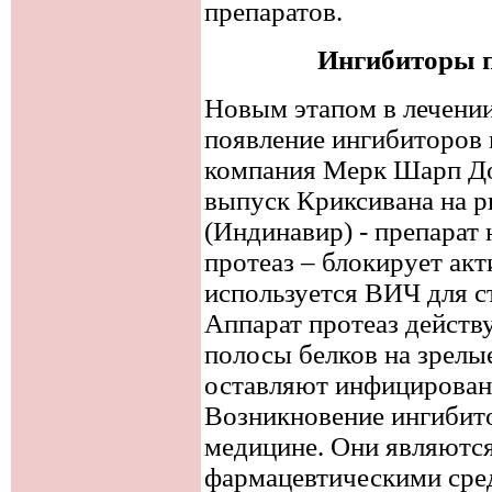
препаратов.
Ингибиторы п
Новым этапом в лечени
появление ингибиторов п
компания Мерк Шарп До
выпуск Криксивана на 
(Индинавир) - препарат 
протеаз – блокирует ак
используется ВИЧ для с
Аппарат протеаз действ
полосы белков на зрелы
оставляют инфицирован
Возникновение ингибито
медицине. Они являютс
фармацевтическими сре