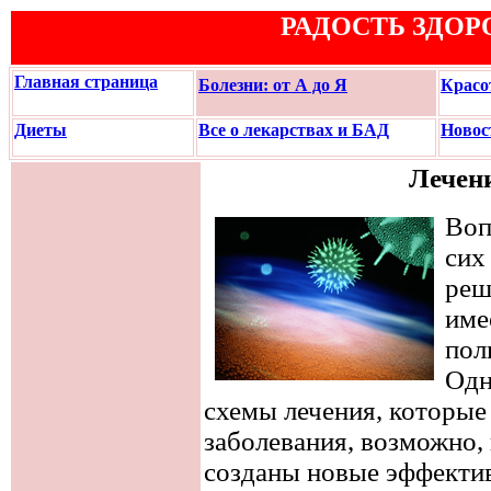
РАДОСТЬ ЗДОР
Главная страница
Болезни: от А до Я
Красо
Диеты
Все о лекарствах и БАД
Новос
Лечен
Воп
сих
реш
име
пол
Одн
схемы лечения, которые
заболевания, возможно, 
созданы новые эффектив