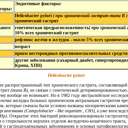
Эндогенные
факторы
:
торы
:
Helicobacter
pylori
(
при
хронический гастрит
типа
В
хронический гастрит
ьного
генетическая
предрасположенность
(
при
хронический 
10%
всех хронический гастрит
рефлюкс
желчи
в
желудок
-
около
5%
всех
хронически
возраст
прием
нестероидных
противовоспалительных
средств
другие
заболевания
(
сахарный
диабет
,
гипертиреои
ди
Крона
,
ХПН
)
Helicobacter pylori
ее распространенный тип хронического гастрита, составляющий
стрит
(типа В),
не связан с генетической детерминированностью
му вообще он возникает. Но в 1982 году австралийские исследова
олочке желудка больных хроническим антральным гастритом чр
в, которые сначала были условно названы пилорическими камп
организмами
(
Campylobacter -
like
organizm , СЮ),
а уже впоследс
(Нр).
Открытие этих бактерий революционизировало гастроэнтер
я о стерильности верхних отделов желудочно-кишечного тракта,
о гастродуоденальных заболеваниях и основах патофизиологии 