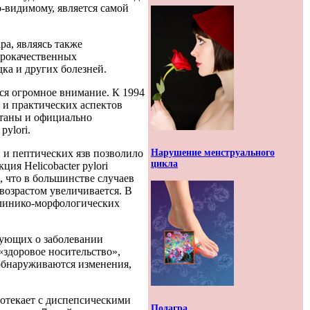
о-видимому, является самой
а, являясь также
рокачественных
дка и других болезней.
тся огромное внимание. К 1994
 и практических аспектов
ботаны и официально
pylori.
Нарушение менструального
в и пептических язв позволило
цикла
ия Helicobacter pylori
, что в большинстве случаев
возрастом увеличивается. В
 клинико-морфологических
вующих о заболевании
«здоровое носительство»,
 обнаруживаются изменения,
ротекает с диспепсическими
Подагра