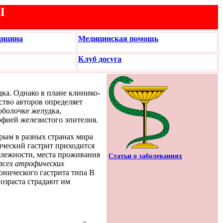
Ы
дицина
Медицинская помощь
Клуб досуга
ка. Однако в плане клинико-
ство авторов определяет
оболочке желудка,
фией железистого эпителия.
рым в разных странах мира
ический гастрит приходится
адлежности, места проживания
Статьи о заболеваниях
 всех атрофических
онического гастрита типа В
озраста страдают им