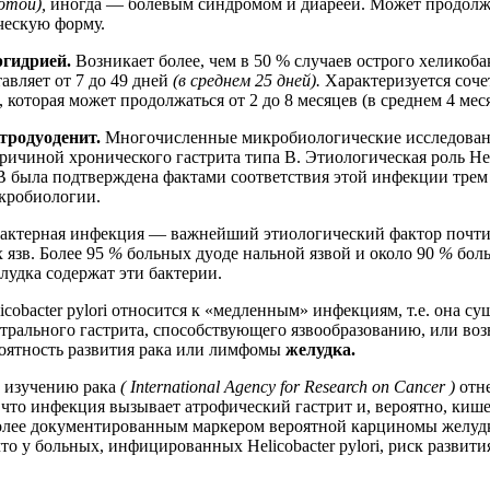
отой),
иногда — болевым синдромом и диареей. Может продолжат
ческую форму.
ргидрией.
Возникает более, чем в 50 % случаев острого хеликоба
вляет от 7 до 49 дней
(в среднем 25
дней).
Характеризуется соч
 которая может продолжаться от 2 до 8 месяцев (в среднем 4 меся
стродуоденит.
Многочисленные микробиологические исследовани
 причиной хронического гастрита типа В. Этиологическая роль Heli
В была подтверждена фактами соответствия этой инфекции трем
кробиологии.
актерная инфекция — важнейший этиологический фактор почти
 язв. Более 95
%
больных дуоде­ нальной язвой и около 90
%
бол
лудка содержат эти бактерии.
cobacter pylori относится к «медленным» инфекциям, т.е. она су
нтрального гастрита, способствующего язвообразованию, или в
оятность развития рака или лимфомы
желудка.
 изучению рака
(
International
Agency
for
Research
on
Cancer )
отн
, что инфекция вызывает атрофический гастрит и, вероятно, киш
более документированным маркером вероятной карциномы желудк
то у больных, инфицированных Helicobacter pylori, риск развити