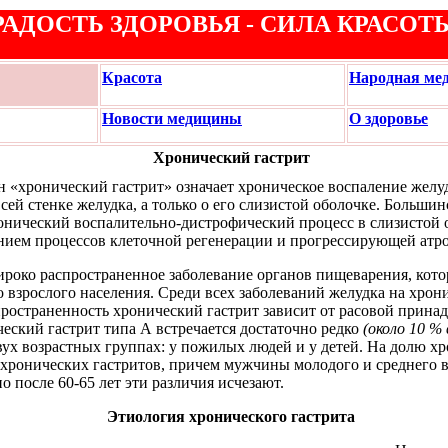
РАДОСТЬ ЗДОРОВЬЯ - СИЛА КРАСОТ
Красота
Народная ме
Новости медицины
О здоровье
Хронический гастрит
 «хронический гастрит» означает хроническое воспаление желуд
сей стенке желудка, а только о его слизистой оболочке. Большин
онический воспалительно-дистрофический процесс в слизистой 
ем процессов клеточной регенерации и прогрессирующей атро
роко распространенное заболевание органов пищеварения, кото
о взрослого населения. Среди всех заболеваний желудка на хрон
спространенность хронический гастрит зависит от расовой прин
ческий гастрит типа А встречается достаточно редко
(около 10 %
вух возрастных группах: у пожилых людей и у детей. На долю хр
 хронических гастритов, причем мужчины молодого и среднего в
 после 60-65 лет эти различия исчезают.
Этиология хронического гастрита