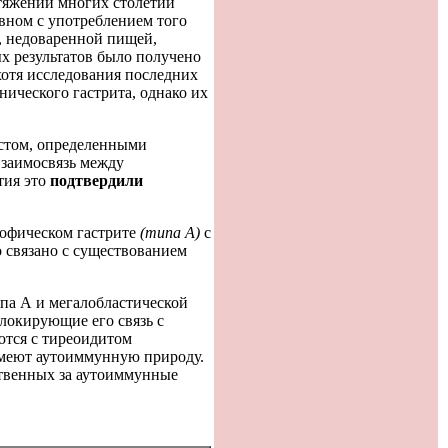
тяжении многих столетий
вном с употреблением того
, недоваренной пищей,
х результатов было получено
хотя исследования последних
ического гастрита, однако их
астом, определенными
взаимосвязь между
тия это
подтвердили
рофическом гастрите
(типа А)
с
 связано с существованием
ипа А и мегалобластической
локирующие его связь с
ются с тиреоидитом
имеют аутоиммунную природу.
ственных за аутоиммунные