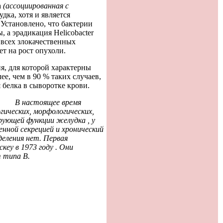
а
(ассоциированная с
дка, хотя и является
 Установлено, что бактерии
 а эрадикация Helicobacter
 всех злокачественных
ет на рост опухоли.
я, для которой характерны
ее, чем в 90 % таких случаев,
белка в сыворотке крови.
В
настоящее
время
гических
,
морфологических
,
рующей
функции
желудка
,
у
енной
секрецией
и
хронический
еления
нет
.
Первая
скеу
в
1973
году
.
Они
т
типа
В
.