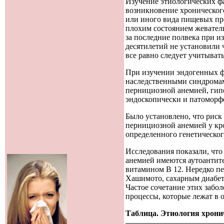
Изучение этиологических ф
возникновение хронического
или иного вида пищевых про
плохим состоянием жевател
за последние полвека при и
десятилетий не установили 
все равно следует учитыват
При изучении эндогенных фа
наследственными синдромам
пернициозной анемией, гип
эндоскопически и патоморф
Было установлено, что рис
пернициозной анемией у кро
определенного генетическог
Исследования показали, что
анемией имеются аутоантите
витамином В 12. Нередко п
Хашимото, сахарным диабет
Частое сочетание этих забо
процессы, которые лежат в 
Таблица. Этиология хрони