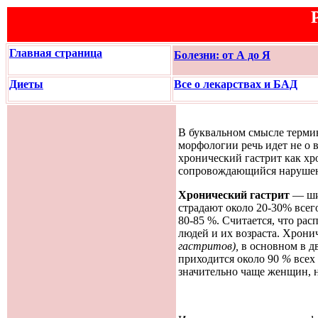
Главная страница
Болезни: от А до Я
Диеты
Все о лекарствах и БАД
В буквальном смысле термин
морфологии речь идет не о в
хронический гастрит как хр
сопровождающийся нарушени
Хронический гастрит
— ши
страдают около 20-30% всег
80-85 %. Считается, что ра
людей и их возраста. Хрони
гастритов),
в основном в д
приходится около 90
%
всех
значительно чаще женщин, но