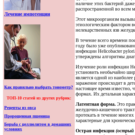
наличие этих бактерий даже 
распространенной во всем м
Лечение импотенции
Этот микроорганизм вызывае
этиологическим фактором в
нелекарственных язв желудк
В течение всего времени пос
году было уже опубликовано
инфекции Helicobacter pylo
утверждены алгоритмы диагн
Изучение роли инфекции Heli
установить необычайно широк
является одной из наиболее
заражение происходит в дет
Как правильно выбрать тонометр?
настоящее время известно, 
формах. Их детальная харак
ТОП-10 статей из других рубрик:
Латентная форма.
Это пра
Рецепты из овса
желудочно-кишечного тракта
протекать в течение многих
Пророщенная пшеница
характерные для хроническо
Борьба с целлюлитом в домашних
условиях
Острая инфекция
(острый