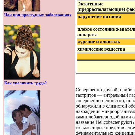
Экзогенные
(
предрасполагающие
)
фак
Чаи при простудных заболеваниях
нарушение
питания
плохое
состояние
жевател
аппарата
курение
и
алкоголь
химические
вещества
Как увеличить грудь?
Совершенно другой, наибол
гастритов — антральный га
совершенно непонятно, поче
обнаружили в слизистой об
нахождения микроорганизмо
кампилобактерподобными 
название Helicobacter pylori
только старые представлени
фундаментальных концепций 