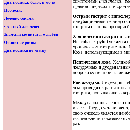
симптомами
(тошнотой, рв
Диагностика: белок в моче
правило, переходит в хрони
Прополис
Острый гастрит с гипохло
Лечение соками
инкубационный период соста
гастрита с гипохлоргидрией,
Фэн-шуй для денег
Знаменитые цитаты о любви
Хронический гастрит и га
Helicobacter pylori является
Очищение рисом
хроническом гастрите типа 
Диагностика по языку
Коха, использующимся в ми
Пептическая язва.
Хеликоб
желудочных и дуоденальных
доброкачественной язвой же
Рак желудка.
Инфекция Heli
чем приводит к развитию а
гастрита, повышающего вер
Международное агенство по
класса. Твердо установлено
свою очередь является наи
исследований показывают, ч
раз.