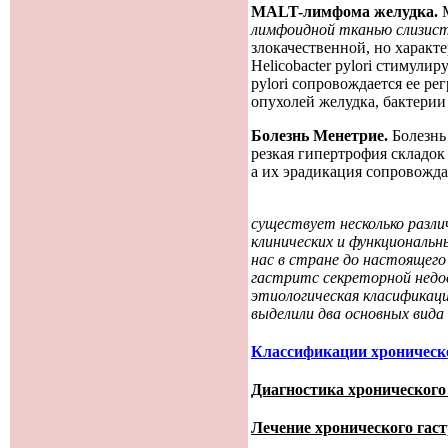
MALT-лимфома желудка.
лимфо
идной тканью слизис
злокачественной, но характ
Helicobacter pylori стимул
pylori сопровождается ее р
опухолей желудка, бактерии 
Болезнь Менетрие.
Болезнь
резкая гипертрофия складок 
а их эрадикация сопровожда
существует
несколько
разли
клинических
и
функциональн
нас
в
стране
до
настоящего
гастритс
секреторной
недо
этиологическая
класификац
выдели
ли
два
основных
вида
Классификации хроническо
Диагностика хронического
Лечение хронического гаст