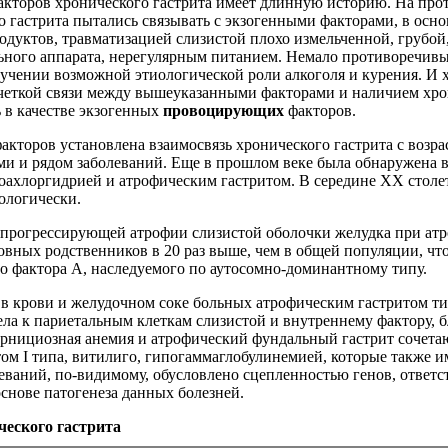
акторов хронического гастрита имеет длинную историю. На про
 гастрита пытались связывать с экзогенными факторами, в осно
дуктов, травматизацией слизистой плохо измельченной, грубой
ьного аппарата, нерегулярным питанием. Немало противоречивы
зучении возможной этиологической роли алкоголя и курения. И 
четкой связи между вышеуказанными факторами и наличием хрон
ь в качестве экзогенных
провоцирующих
факторов.
кторов установлена взаимосвязь хронического гастрита с возр
и и рядом заболеваний. Еще в прошлом веке была обнаружена 
оахлоргидрией и атрофическим гастритом. В середине XX столе
ологически.
к прогрессирующей атрофии слизистой оболочки желудка при ат
вных родственников в 20 раз выше, чем в общей популяции, что
о фактора А, наследуемого по аутосомно-доминантному типу.
 в крови и желудочном соке больных атрофическим гастритом т
ла к париетальным клеткам слизистой и внутреннему фактору, б
ернициозная анемия и атрофический фундальный гастрит сочета
ом I типа, витилиго, гипогаммаглобулинемией, которые также 
леваний, по-видимому, обусловлено сцепленностью генов, ответ
основе патогенеза данных болезней.
ческого гастрита