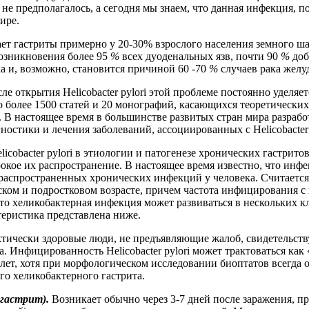
не предполагалось, а сегодня мы знаем, что данная инфекция, п
ире.
т гастриты примерно у 20-30% взрослого населения земного шар
озникновения более 95
%
всех дуоденальных язв, почти 90
%
доб
а и, возможно, становится причиной 60 -70
%
случаев рака желу
ле открытия Helicobacter pylori этой проблеме постоянно уделяе
 более 1500 статей и 20 монографий, касающихся теоретических
ri. В настоящее время в большинстве развитых стран мира разра
остики и лечения заболеваний, ассоциированных с Helicobacter 
cobacter pylori в этиологии и патогенезе хронических гастрито
ое их распространение. В настоящее время известно, что инфекц
 распространенных хронических инфекций у человека. Считается
ском и подростковом возрасте, причем частота инфицирования с 
что хеликобактерная инфекция может развиваться в нескольких
теристика представлена ниже.
ктически здоровые люди, не предъявляющие жалоб, свидетельст
. Инфицированность Helicobacter pylori может трактоваться как 
 лет, хотя при морфологическом исследовании биоптатов всегда
го хеликобактерного гастрита.
 гастрит).
Возникает обычно через 3-7 дней после заражения, п