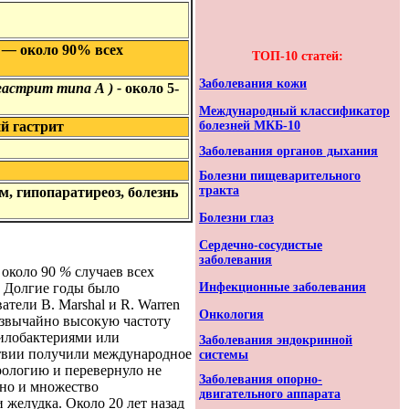
)
—
около
90%
всех
ТОП-10 статей:
Заболевания кожи
гастрит
типа
А
)
-
около
5-
Международный классификатор
болезней МКБ-10
й гастрит
Заболевания органов дыхания
Болезни пищеварительного
тракта
зм
,
гипопаратиреоз
,
болезнь
Болезни глаз
Сердечно-сосудистые
заболевания
 около 90
%
случаев всех
. Долгие годы было
Инфекционные заболевания
тели В. Marshal и R. Warren
Онкология
езвычайно высокую частоту
илобактериями или
Заболевания эндокринной
твии получили международное
системы
ологию и перевернуло не
Заболевания опорно-
 но и множество
двигательного аппарата
желудка. Около 20 лет назад