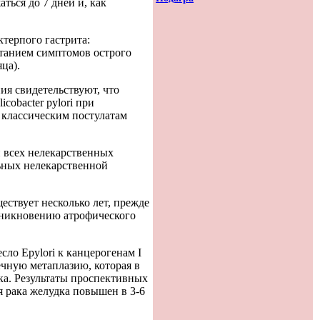
ься до 7 дней и, как
ктерпого гастрита:
етанием симптомов острого
ца).
я свидетельствуют, что
cobacter pylori при
 классическим постулатам
 всех нелекарственных
ьных нелекарственной
ществует несколько лет, прежде
озникновению атрофического
есло Epylori к канцерогенам I
ечную метаплазию, которая в
а. Результаты проспективных
я рака желудка повышен в 3-6