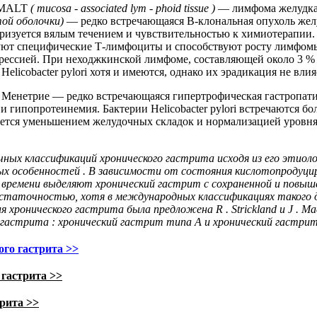
MALT
(
mucosa -
associated
lym -
phoid
tissue )
— лимфома желудк
той оболочки)
— редко встречающаяся В-клональная опухоль желу
еризуется вялым течением и чувствительностью к химиотерапии.
ируют специфические Т-лимфоциты и способствуют росту лимфомы,
егрессией. При неходжкинской лимфоме, составляющей около 3 %
Helicobacter pylori хотя и имеются, однако их эрадикация не влия
 Менетрие — редко встречающаяся гипертрофическая гастропати
и гипопротеинемия. Бактерии Helicobacter pylori встречаются бол
ется уменьшением желудочных складок и нормализацией уровня 
чных
классификаций
хронического гастрита
исходя
из
его
этиоло
ых
особенностей
.
В
зависимости
от
состояния
кислотопродуци
времени
выделяют
хронический гастрит
с
сохраненной
и
повыш
статочностью
,
хотя
в
международных
классификациях
такого
д
ия
хронического гастрита была
предложена
R
.
Strickland
и
J
.
Ма
гастрита
:
хронический гастрит
типа
А
и
хронический гастри
го гастрита >>
 гастрита >>
рита >>