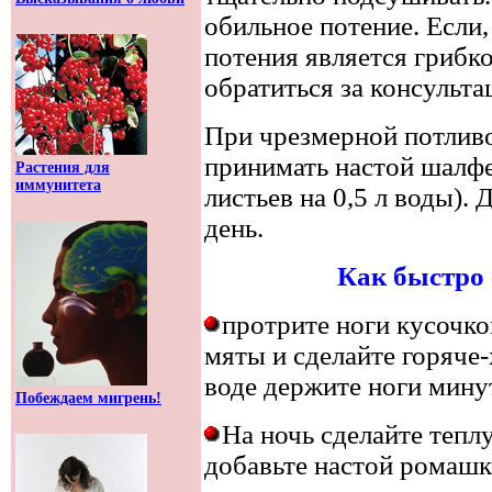
обильное потение. Если,
потения является грибк
обратиться за консульта
При чрезмерной потливо
принимать настой шалфея
Растения для
иммунитета
листьев на 0,5 л воды). Д
день.
Как быстро 
протрите ноги кусочко
мяты и сделайте горяче
воде держите ноги минут
Побеждаем мигрень!
На ночь сделайте тепл
добавьте настой ромашки