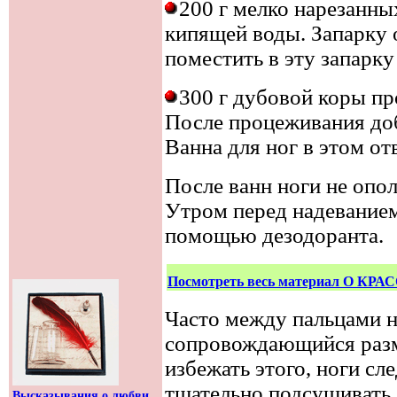
200 г мелко нарезанны
кипящей воды. Запарку 
поместить в эту запарку
300 г дубовой коры пр
После процеживания доб
Ванна для ног в этом от
После ванн ноги не опо
Утром перед надеванием
помощью дезодоранта.
Посмотреть весь материал О КР
Часто между пальцами н
сопровождающийся разм
избежать этого, ноги сл
тщательно подсушивать.
Высказывания о любви