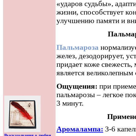
«ударов судьбы», адапт
жизни, способствует ко
улучшению памяти и вн
Пальмар
Пальмароза
нормализуе
желез, дезодорирует, ус
придает коже свежесть, 
является великолепным 
Ощущения:
при приеме
пальмарозы – легкое пок
3 минут.
Примене
Аромалампа:
3-6 капел
Высказывания о любви