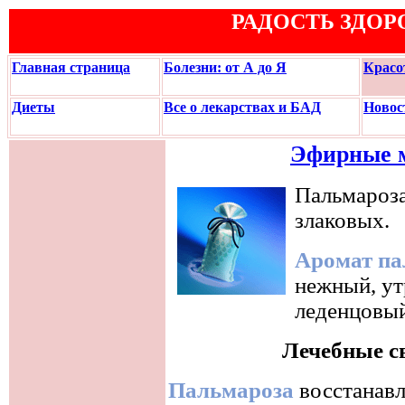
РАДОСТЬ ЗДОР
Главная страница
Болезни: от А до Я
Красо
Диеты
Все о лекарствах и БАД
Новос
Эфирные 
Пальмароза
злаковых.
Аромат па
нежный, ут
леденцовый
Лечебные с
Пальмароза
восстанавл