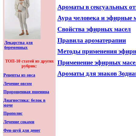
Ароматы в сексуальных о
Аура человека и эфирные 
Свойства эфирных масел
Правила ароматерапии
Лекарства для
беременных
Методы применения эфирн
Применение эфирных масел
ТОП-10 статей из других
рубрик:
Ароматы для знаков Зодиа
Рецепты из овса
Лечение овсом
Пророщенная пшеница
Диагностика: белок в
моче
Прополис
Лечение соками
Фен-шуй для денег