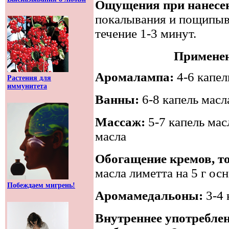
Ощущения при нанесен
покалывания и пощипыв
течение 1-3 минут.
Применен
Аромалампа:
4-6 капел
Растения для
иммунитета
Ванны:
6-8 капель масл
Массаж:
5-7 капель мас
масла
Обогащение кремов, т
масла лиметта на 5 г ос
Побеждаем мигрень!
Аромамедальоны:
3-4
Внутреннее употребле