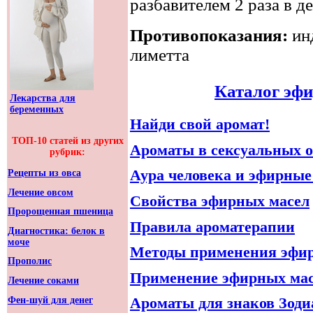
разбавителем 2 раза в д
Противопоказания:
ин
лиметта
Каталог эф
Лекарства для
беременных
Найди свой аромат!
ТОП-10 статей из других
Ароматы в сексуальных 
рубрик:
Аура человека и эфирные
Рецепты из овса
Лечение овсом
Свойства эфирных масел
Пророщенная пшеница
Правила ароматерапии
Диагностика: белок в
моче
Методы применения эфи
Прополис
Применение эфирных мас
Лечение соками
Фен-шуй для денег
Ароматы для знаков Зоди