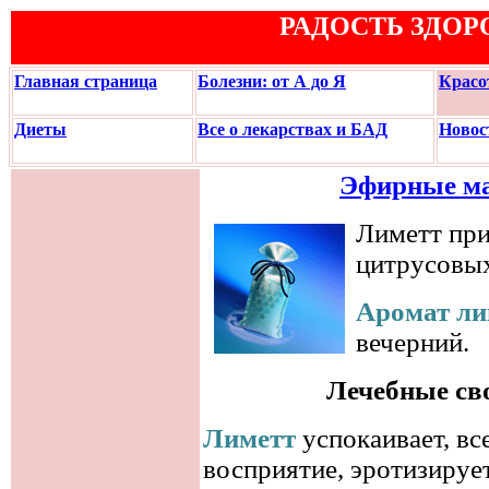
РАДОСТЬ ЗДОР
Главная страница
Болезни: от А до Я
Красо
Диеты
Все о лекарствах и БАД
Новос
Эфирные ма
Лиметт при
цитрусовы
Аромат ли
вечерний.
Лечебные св
Лиметт
успокаивает, вс
восприятие, эротизирует