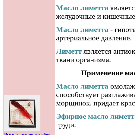
Масло лиметта
являетс
желудочные и кишечные
Масло лиметта
- гипот
артериальное давление.
Лиметт
является антиок
ткани организма.
Применение мас
Масло лиметта
омолажи
способствует разглажив
морщинок, придает крас
Эфирное масло лиметт
груди.
Высказывания о любви