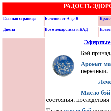
РАДОСТЬ ЗДОР
Главная страница
Болезни: от А до Я
Красо
Диеты
Все о лекарствах и БАД
Новос
Эфирные 
Бэй принад
Аромат ма
перечный.
Лече
Масло бэй
состояния, последствия
Также
масло бэй
устран