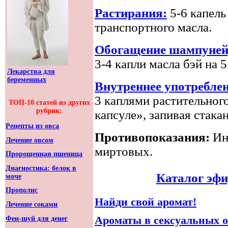
Растирания:
5-6 капель
транспортного масла.
Обогащение шампуней,
3-4 капли масла бэй на 5
Лекарства для
беременных
Внутреннее употреблен
3 каплями растительног
ТОП-10 статей из других
рубрик:
капсуле», запивая стак
Рецепты из овса
Противопоказания:
Ин
Лечение овсом
миртовых.
Пророщенная пшеница
Диагностика: белок в
Каталог эф
моче
Прополис
Найди свой аромат!
Лечение соками
Ароматы в сексуальных 
Фен-шуй для денег