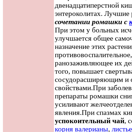
двенадцатиперстной киш
энтероколитах. Лучшие 
сочетании ромашки с
При этом у больных исч
улучшается общее само
назначение этих растени
противовоспалительное,
ранозаживляющее их дей
того, повышает свертыв
сосудорасширяющим и 
свойствами.При заболев
препараты ромашки сни
усиливают желчеотделе
явления.При спазмах ки
успокоительный чай
, 
корня валерианы
,
листь