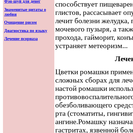
Фэн-шуй для денег
способствует пищеварен
Знаменитые цитаты о
глистов, рассасывает оп
любви
лечит болезни желудка, п
Очищение рисом
мочевого пузыря, а так
Диагностика по языку
прохода, гайморит, конъ
Лечение псориаза
устраняет метеоризм...
Лече
Цветки ромашки применя
сложных сборах для леч
настой ромашки использ
противовоспалительного
обезболивающего средст
рта (стоматиты, гингивит
ангине.Ромашку назнач
гастритах, язвенной бол