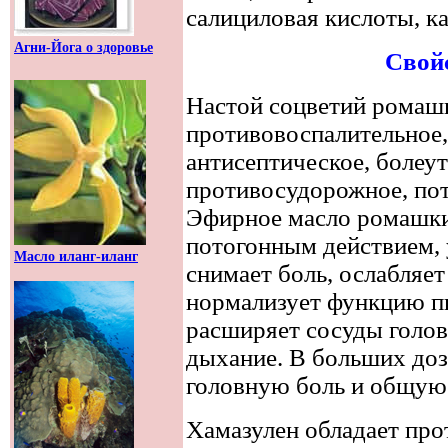
салициловая кислоты, к
Агни-Йога о здоровье
Свой
Настой соцветий ромаш
противовоспалительное
антисептическое, болеу
противосудорожное, пот
Эфирное масло ромашк
потогонным действием, 
Масло иланг-иланг
снимает боль, ослабляе
нормализует функцию п
расширяет сосуды голов
дыхание. В больших доз
головную боль и общую 
Хамазулен обладает пр