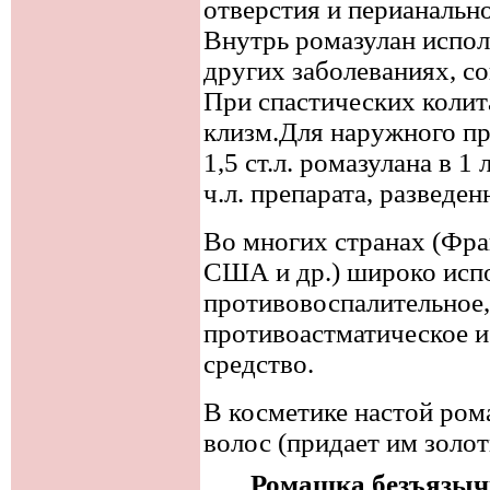
отверстия и перианально
Внутрь ромазулан испол
других заболеваниях, 
При спастических колит
клизм.Для наружного пр
1,5 ст.л. ромазулана в 
ч.л. препарата, разведен
Во многих странах (Фра
США и др.) широко исп
противовоспалительное
противоастматическое 
средство.
В косметике настой ро
волос (придает им золо
Ромашка безъязычко