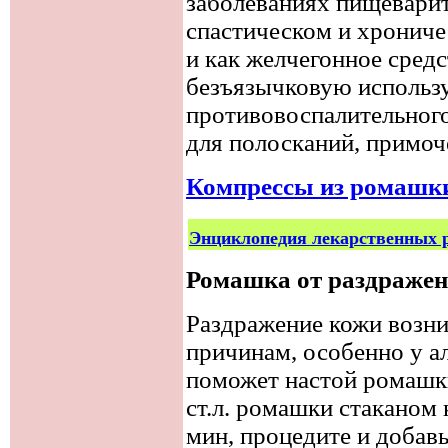
заболеваниях пищеварит
спастическом и хрониче
и как желчегонное сред
безъязычковую использу
противовоспалительного
для полосканий, примоче
Компрессы из ромашки
Энциклопедия лекарственных 
Ромашка от раздраже
Раздражение кожи возни
причинам, особенно у а
поможет настой ромашки
ст.л. ромашки стаканом 
мин, процедите и добавьт