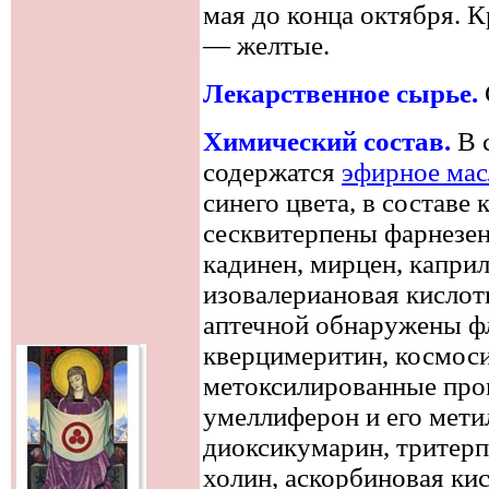
мая до конца октября. 
— желтые.
Лекарственное сырье.
Химический состав.
В 
содержатся
эфирное мас
синего цвета, в составе
сесквитерпены фарнезен,
кадинен, мирцен, каприл
изовалериановая кислот
аптечной обнаружены ф
кверцимеритин, космоси
метоксилированные про
умеллиферон и его мети
диоксикумарин, тритерп
холин, аскорбиновая кис