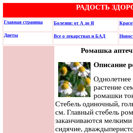
РАДОСТЬ ЗДОР
Главная страница
Болезни: от А до Я
Красо
Диеты
Все о лекарствах и БАД
Новос
Ромашка аптечн
Описание 
Однолетнее 
растение се
ромашки тон
Стебель одиночный, гол
см. Главный стебель ро
заканчиваются мелкими 
сидячие, дваждыперисто