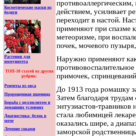
противоаллергическим,
Косметические маски из
действием, усиливает р
бодяги
переходит в настой. На
применяют при спазме к
метеоризме, при воспал
почек, мочевого пузыря,
Растения для
Наружно применяют как
иммунитета
противовоспалительное 
ТОП-10 статей из других
примочек, спринцеваний
рубрик:
Рецепты из овса
До 1913 года ромашку з
Пророщенная пшеница
Затем благодаря трудам
Борьба с целлюлитом в
энтузиастов-травников
домашних условиях
стала любимицей лекаре
Диагностика: белок в
моче
оказались шире, а диап
Лечение соками
заморской родственницы