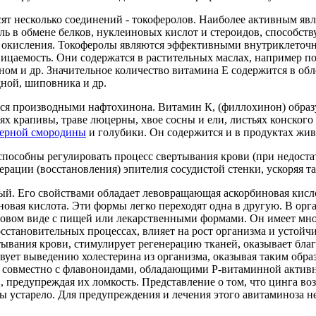
ят несколько соединений - токоферолов. Наиболее активным явл
ь в обмене белков, нуклеиновых кислот и стероидов, способст
т окисления. Токоферолы являются эффективными внутриклеточ
ицаемость. Они содержатся в растительных маслах, например п
ном и др. Значительное количество витамина Е содержится в об
ной, шиповника и др.
я производными нафтохинона. Витамин К, (филлохинон) образу
ьях крапивы, траве люцерны, хвое сосны и ели, листьях конского
ерной смородины
и голубики. Он содержится и в продуктах жи
пособны регулировать процесс свертывания крови (при недоста
ерации (восстановления) эпителия сосудистой стенки, ускоряя т
й. Его свойствами обладает левовращающая аскорбиновая кисло
новая кислота. Эти формы легко переходят одна в другую. В орг
отовом виде с пищей или лекарственными формами. Он имеет мно
осстановительных процессах, влияет на рост организма и устой
тывания крови, стимулирует регенерацию тканей, оказывает бла
вует выведению холестерина из организма, оказывая таким обр
е; совместно с флавоноидами, обладающими Р-витаминной актив
, предупреждая их ломкость. Представление о том, что цинга во
ы устарело. Для предупреждения и лечения этого авитаминоза н