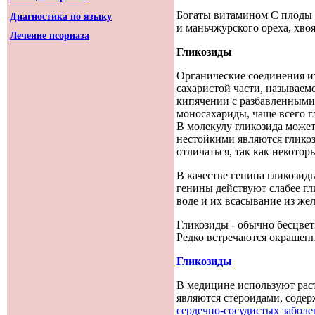
Богаты витамином С плоды 
Диагностика по языку
и маньчжурского ореха, хво
Лечение псориаза
Гликозиды
Органические соединения из
сахаристой части, называем
кипячении с разбавленными 
моносахариды, чаще всего гл
В молекулу гликозида может 
нестойкими являются гликоз
отличаться, так как некотор
В качестве генина гликозиды
генины действуют слабее гл
воде и их всасывание из же
Гликозиды - обычно бесцвет
Редко встречаются окрашенн
Гликозиды
В медицине используют рас
являются стероидами, соде
сердечно-сосудистых забол