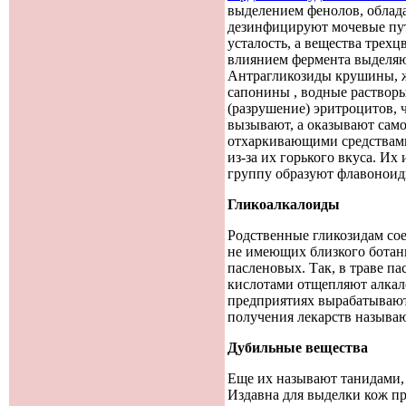
выделением фенолов, облад
дезинфицируют мочевые пут
усталость, а вещества тре
влиянием фермента выделяю
Антрагликозиды крушины, ж
сапонины , водные растворы
(разрушение) эритроцитов, 
вызывают, а оказывают сам
отхаркивающими средствами
из-за их горького вкуса. И
группу образуют флавоноид
Гликоалкалоиды
Родственные гликозидам сое
не имеющих близкого ботани
пасленовых. Так, в траве п
кислотами отщепляют алкало
предприятиях вырабатывают
получения лекарств называ
Дубильные вещества
Еще их называют танидами,
Издавна для выделки кож пр