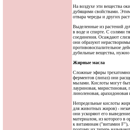
На воздухе эти вещества ок
дубящими свойствами. Этим 
отвара череды и других рас
Выделенные из растений ду
в воде и спирте. С солями 
соединения. Осаждают слизи
они образуют нерастворимые
противовоспалительное дей
дубильные вещества, нужно 
Жирные масла
Сложные эфиры трехатомног
ферментов (липаз) они рас
мылами. Кислоты могут быть
лауриновая, миристиновая, 
линоленовая, арахидоновая 
Непредельные кислоты жирны
для животных жиров) - неза
они ускоряют его выведени
материалом, из которого в 
к витаминам ("витамин F"),
поэтому их теперь называю