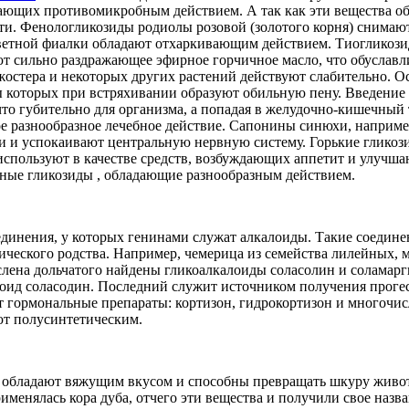
ающих противомикробным действием. А так как эти вещества об
и. Фенологликозиды родиолы розовой (золотого корня) снимаю
хцветной фиалки обладают отхаркивающим действием. Тиогликоз
т сильно раздражающее эфирное горчичное масло, что обуславл
остера и некоторых других растений действуют слабительно. О
 которых при встряхивании образуют обильную пену. Введение 
что губительно для организма, а попадая в желудочно-кишечный т
ое разнообразное лечебное действие. Сапонины синюхи, наприм
 и успокаивают центральную нервную систему. Горькие гликоз
х используют в качестве средств, возбуждающих аппетит и улуч
ные гликозиды , обладающие разнообразным действием.
динения, у которых генинами служат алкалоиды. Такие соединен
ческого родства. Например, чемерица из семейства лилейных, м
аслена дольчатого найдены гликоалкалоиды соласолин и соламарг
ид соласодин. Последний служит источником получения прогест
 гормональные препараты: кортизон, гидрокортизон и многочис
ют полусинтетическим.
 обладают вяжущим вкусом и способны превращать шкуру живот
именялась кора дуба, отчего эти вещества и получили свое назва