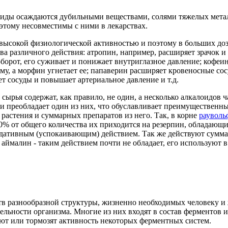
оиды осаждаются дубильными веществами, солями тяжелых мета
этому несовместимы с ними в лекарствах.
ысокой физиологической активностью и поэтому в больших дозах
а различного действия: атропин, например, расширяет зрачок 
оборот, его суживает и понижает внутриглазное давление; кофе
у, а морфин угнетает ее; папаверин расширяет кровеносные сос
ет сосуды и повышает артериальное давление и т.д.
ырья содержат, как правило, не один, а несколько алкалоидов ч
и преобладает один из них, что обуславливает преимущественн
растения и суммарных препаратов из него. Так, в корне
рауволь
10% от общего количества их приходится на резерпин, обладаю
седативным (успокаивающим) действием. Так же действуют сумм
 аймалин - таким действием почти не обладает, его используют 
тв разнообразной структуры, жизненно необходимых человеку 
ельности организма. Многие из них входят в состав ферментов 
ют или тормозят активность некоторых ферментных систем.