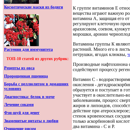
Косметические маски из бодяги
К группе витаминов Е относ
вещества играют важную рол
витамина А, защищая его о
регулируют клеточную прон
арахисовом, соевом, кунжут
морошки, аронии черноплод
Витамины группы К являютс
растений. Много его в лист
Растения для иммунитета
петрушки, ягодах клюквы,
ч
ТОП-10 статей из других рубрик:
Производные нафтохинона с
Рецепты из овса
содействуют процессу реген
Пророщенная пшеница
Витамин С - водорастворимы
Борьба с целлюлитом в домашних
окисления - дегидроаскорби
условиях
образуется и поступает в г
участвует в окислительно-в
Диагностика: белок в моче
заболеваниям, процесс свер
Лечение соками
жиров и липоидов, способст
действие при атеросклероз
Фэн-шуй для денег
стенок кровеносных сосудов
Знаменитые цитаты о любви
только аскорбиновой кислот
два витамина - С и Р.
Очищение рисом