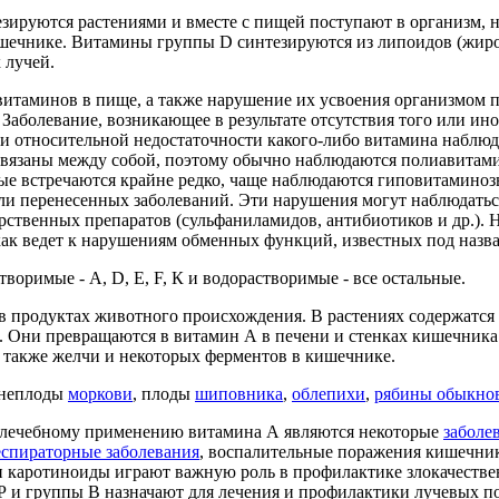
ируются растениями и вместе с пищей поступают в организм, н
ечнике. Витамины группы D синтезируются из липоидов (жир
 лучей.
витаминов в пище, а также нарушение их усвоения организмом 
Заболевание, возникающее в результате отсутствия того или ино
и относительной недостаточности какого-либо витамина наблюд
вязаны между собой, поэтому обычно наблюдаются полиавитам
е встречаются крайне редко, чаще наблюдаются гиповитаминозы
ли перенесенных заболеваний. Эти нарушения могут наблюдатьс
ственных препаратов (сульфаниламидов, антибиотиков и др.). 
как ведет к нарушениям обменных функций, известных под назв
воримые - А, D, Е, F, К и водорастворимые - все остальные.
 в продуктах животного происхождения. В растениях содержатся
 Они превращаются в витамин А в печени и стенках кишечника.
 также желчи и некоторых ферментов в кишечнике.
рнеплоды
моркови
, плоды
шиповника
,
облепихи
,
рябины обыкно
 лечебному применению витамина А являются некоторые
заболе
еспираторные заболевания
, воспалительные поражения кишечник
и каротиноиды играют важную роль в профилактике злокачестве
Р и группы В назначают для лечения и профилактики лучевых п