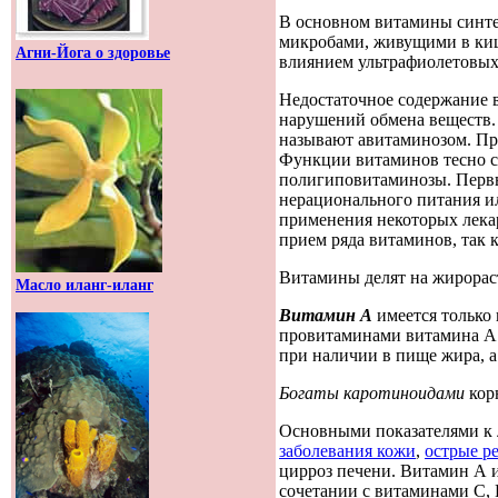
В основном витамины синтез
микробами, живущими в киш
Агни-Йога о здоровье
влиянием ультрафиолетовых
Недостаточное содержание 
нарушений обмена веществ. 
называют авитаминозом. Пр
Функции витаминов тесно с
полигиповитаминозы. Первы
нерационального питания и
применения некоторых лекар
прием ряда витаминов, так 
Витамины делят на жирораст
Масло иланг-иланг
Витамин А
имеется только
провитаминами витамина А.
при наличии в пище жира, а
Богаты каротиноидами
ко
Основными показателями к
заболевания кожи
,
острые р
цирроз печени. Витамин А 
сочетании с витаминами С, 