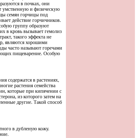
разуются в почках, они
т умственную и физическую
иды семян горчицы под
ивает действие горчичников.
собую группу образуют
их в кровь вызывает гемолиз
ракт, такого эффекта не
ер, являются хорошими
иды часто называют горечами
шающих пищеварение. Особую
ия содержатся в растениях,
ногие растения семейства
ин, которые при кипячении с
ерона, из которого затем на
ленные другие. Такой способ
ного в дубленую кожу.
ние.