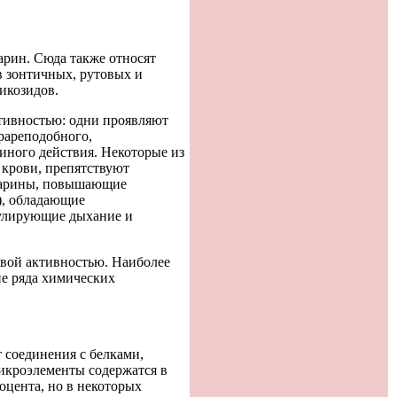
арин. Сюда также относят
 зонтичных, рутовых и
ликозидов.
тивностью: одни проявляют
рареподобного,
иного действия. Некоторые из
 крови, препятствуют
умарины, повышающие
), обладающие
мулирующие дыхание и
вой активностью. Наиболее
ие ряда химических
 соединения с белками,
Микроэлементы содержатся в
оцента, но в некоторых