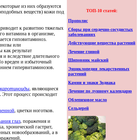
екоторые из них образуются
ТОП-10 статей:
оподобных веществ) кожи под
Прополис
приводит к развитию тяжелых
Сборы при сердечно-сосудистых
го витамина в организме,
заболеваниях
ается гиповитаминоз.
Действующие вещества растений
инозы или
 как результат
Лечение глиной
я и вследствие длительного
Шиповник майский
Но вреден и избыточный
анием гипервитаминозов.
Энциклопедия лекарственных
растений
Камни и знаки Зодиака
каротиноиды
, являющиеся
Лечение по лунному календарю
 Этот процесс происходит
Облепиховое масло
Сельдерей
венной
, цветки ноготков.
вания глаз
, поражения и
а, хронический гастрит,
нных новообразований, а в
оражений.