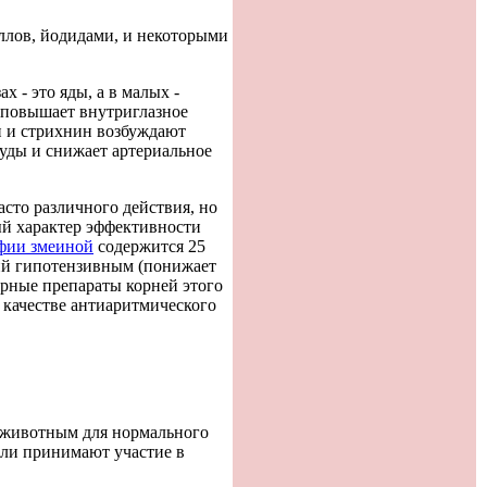
ллов, йодидами, и некоторыми
 - это яды, а в малых -
и повышает внутриглазное
ин и стрихнин возбуждают
уды и снижает артериальное
асто различного действия, но
ый характер эффективности
фии змеиной
содержится 25
щий гипотензивным (понижает
арные препараты корней этого
в качестве антиаритмического
и животным для нормального
или принимают участие в