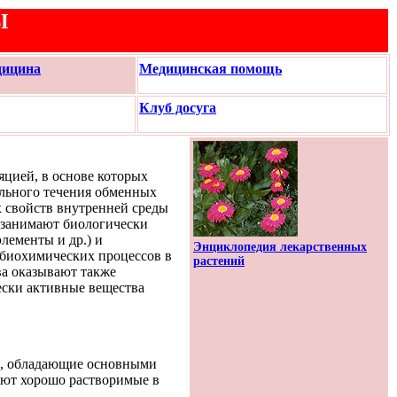
Ы
дицина
Медицинская помощь
Клуб досуга
яцией, в основе которых
ального течения обменных
х свойств внутренней среды
о занимают биологически
лементы и др.) и
Энциклопедия лекарственных
 биохимических процессов в
растений
ва оказывают также
ески активные вещества
я, обладающие основными
зуют хорошо растворимые в