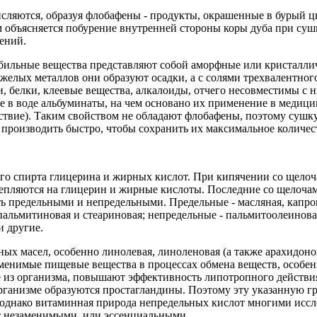
исляются, образуя флобафены - продукты, окрашенные в бурый ц
объясняется побурение внутренней стороны коры дуба при сушк
тений.
бильные вещества представляют собой аморфные или кристалли
тяжелых металлов они образуют осадки, а с солями трехвалентног
, белки, клеевые вещества, алкалоиды, отчего несовместимы с н
 в воде альбуминаты, на чем основано их применение в медици
ствие). Таким свойством не обладают флобафены, поэтому сушк
производить быстро, чтобы сохранить их максимальное количес
о спирта глицерина и жирных кислот. При кипячении со щелоч
щепляются на глицерин и жирные кислоты. Последние со щелоча
 предельными и непредельными. Предельные - масляная, капрон
пальмитиновая и стеариновая; непредельные - пальмитоолеиновая
и другие.
х масел, особенно линолевая, линоленовая (а также арахидонов
менимые пищевые вещества в процессах обмена веществ, особен
е из организма, повышают эффективность липотропного действия
организме образуются простагландины. Поэтому эту указанную г
 однако витаминная природа непредельных кислот многими иссл
т незаменимыми, или эссенциальными.