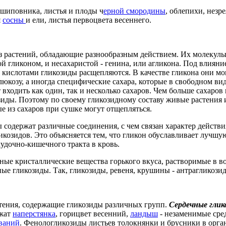
шиповника, листья и плоды ч
ерной смородины
, облепихи, незр
я
сосны
и ели, листья первоцвета весеннего.
 растений, обладающие разнообразным действием. Их молекулы с
ой гликоном, и несахаристой - генина, или агликона. Под влиян
кислотами гликозиды расщепляются. В качестве гликона они мо
юкозу, а иногда специфические сахара, которые в свободном вид
входить как один, так и несколько сахаров. Чем больше сахаров 
иды. Поэтому по своему гликозидному составу живые растения 
ые из сахаров при сушке могут отщепляться.
 содержат различные соединения, с чем связан характер действи
икозидов. Это объясняется тем, что гликон обуславливает лучшу
лудочно-кишечного тракта в кровь.
ные кристаллические вещества горького вкуса, растворимые в во
ые гликозиды. Так, гликозиды, ревеня, крушины - антрагликози
тения, содержащие гликозиды различных групп.
Сердечные глик
ржат
наперстянка
, горицвет весенний,
ландыш
- незаменимые сре
еваний
. Фенологликозиды листьев толокнянки и брусники в орга