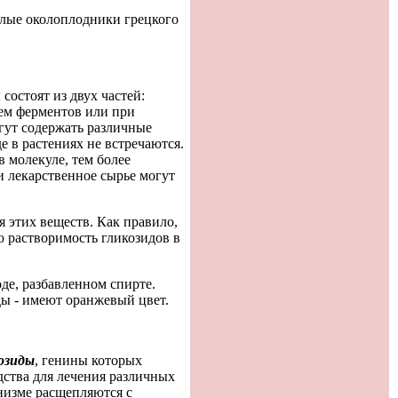
елые околоплодники грецкого
остоят из двух частей:
ием ферментов или при
гут содержать различные
е в растениях не встречаются.
в молекуле, тем более
и лекарственное сырье могут
я этих веществ. Как правило,
ю растворимость гликозидов в
де, разбавленном спирте.
ды - имеют оранжевый цвет.
озиды
, генины которых
дства для лечения различных
низме расщепляются с