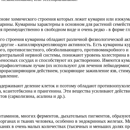
снове химического строения которых лежит кумарин или изокум
рины. Кумарины характерны в основном для растений семейств
ся преимущественно в свободном виде и очень редко - в форме г
ого строения кумарины обладают различной физиологической ак
 другие - капилляроукрепляющую активность. Есть кумарины ку
го, противоглистного, обезболивающего, противомикробного и 
ентральной нервной системы, понижают уровень холестерина в
веносных сосудах и способствуют их растворению. Имеются к
ьтрафиолетовым лучам (их используют для лечения лейкодермии
арорасширяющим действием, ускоряющие заживление язв, сти
давление.
держивают деление клеток и поэтому обладают противоопухоле
, ксантотбксина и прангенина. Эти вещества усиливают действ
в (сарколизина, асалина и др.).
витаминов, многих ферментов, дыхательных пигментов, образуют
органах и тканях человека, особенно в эндокринных железах. 
анях в очень малых количествах (тысячных и меньших долях пр