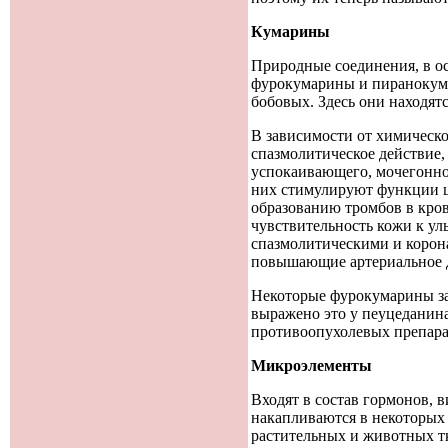
Кумарины
Природные соединения, в о
фурокумарины и пиранокума
бобовых. Здесь они находят
В зависимости от химическ
спазмолитическое действие,
успокаивающего, мочегонно
них стимулируют функции ц
образованию тромбов в кро
чувствительность кожи к ул
спазмолитическими и корон
повышающие артериальное 
Некоторые фурокумарины за
выражено это у пеуцеданина
противоопухолевых препарато
Микроэлементы
Входят в состав гормонов, 
накапливаются в некоторых 
растительных и животных тк