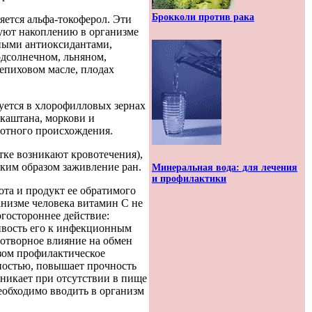
Брокколи против рака
яется альфа-токоферол. Эти
вуют накоплению в организме
ными антиоксидантами,
одсолнечном, льняном,
лепиховом масле, плодах
ется в хлорофилловых зернах
 каштана, моркови и
вотного происхождения.
тке возникают кровотечения),
аким образом заживление ран.
Минеральная вода: для лечения
и профилактики
та и продукт ее обратимого
анизме человека витамин С не
гостороннее действие:
чивость его к инфекционным
готворное влияние на обмен
азом профилактическое
ностью, повышает прочность
зникает при отсутствии в пище
еобходимо вводить в организм