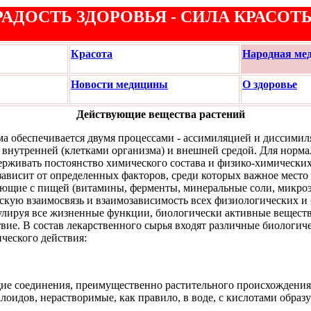
РАДОСТЬ ЗДОРОВЬЯ - СИЛА КРАСОТ
Красота
Народная ме
Новости медицины
О здоровье
Действующие вещества растений
а обеспечивается двумя процессами - ассимиляцией и диссимил
 внутренней (клетками организма) и внешней средой. Для норм
ерживать постоянство химического состава и физико-химически
 зависит от определенных факторов, среди которых важное мест
ающие с пищей (витамины, ферменты, минеральные соли, микроэ
кую взаимосвязь и взаимозависимость всех физиологических и
гулируя все жизненные функции, биологически активные вещест
вие. В состав лекарственного сырья входят различные биологич
ческого действия:
ие соединения, преимущественно растительного происхождени
лоидов, нерастворимые, как правило, в воде, с кислотами обра