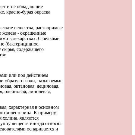
вет и не обладающие
е, красно-бурая окраска
ческие вещества, растворимые
о железа - окрашенные
ими в лекарствах. С белками
не (бактерицидное,
у сырья, содержащего
тво.
ами или под действием
ми образуют соли, называемые
овая, октановая, дециловая,
, олеиновая, линолевая,
ая, характерная в основном
но холестерина. К примеру,
 холина, являются
руппу веществ иногда относят
едователями оспаривается и