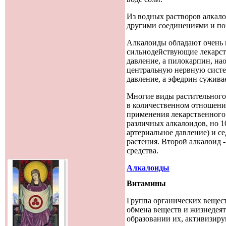
Из водных растворов алкал
другими соединениями и по
Алкалоиды обладают очень в
сильнодействующие лекарств
давление, а пилокарпин, на
центральную нервную систем
давление, а эфедрин сужива
Многие виды растительного с
в количественном отношени
применения лекарственного 
различных алкалоидов, но 
артериальное давление) и 
растения. Второй алкалоид -
средства.
Алкалоиды
Витамины
Группа органических вещес
обмена веществ и жизнедеят
образовании их, активизиру