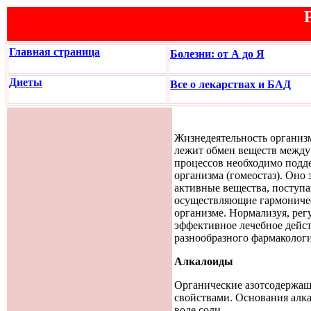
Главная страница
Болезни: от А до Я
Диеты
Все о лекарствах и БАД
Жизнедеятельность организм
лежит обмен веществ между
процессов необходимо подд
организма (гомеостаз). Оно
активные вещества, поступ
осуществляющие гармоничес
организме. Нормализуя, ре
эффективное лечебное дейст
разнообразного фармакологи
Алкалоиды
Органические азотсодержащ
свойствами. Основания алка
воде соли.