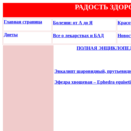
РАДОСТЬ ЗДОР
Главная страница
Болезни: от А до Я
Красо
Диеты
Все о лекарствах и БАД
Новос
ПОЛНАЯ ЭНЦИКЛОПЕ
Эвкалипт шаровидный, прутьевидн
Эфедра хвощевая
– Ephedra equiset