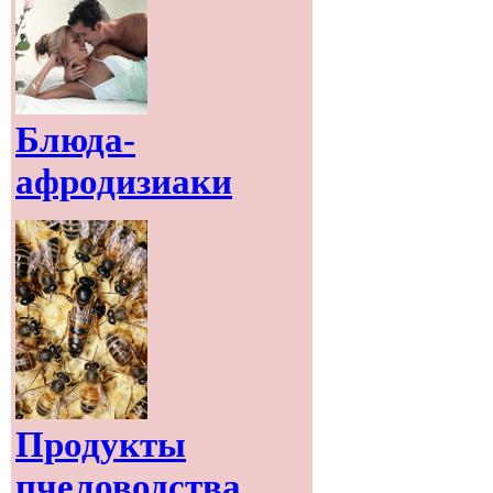
Блюда-
афродизиаки
Продукты
пчеловодства