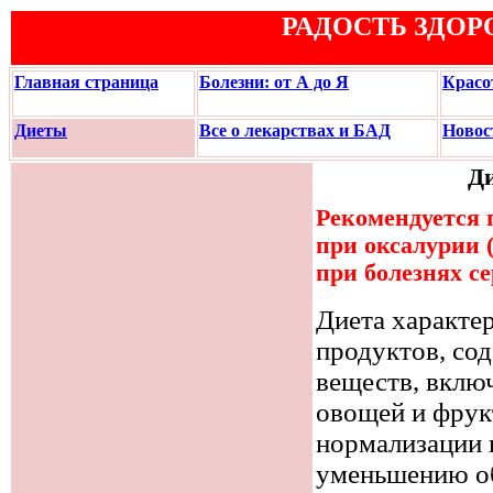
РАДОСТЬ ЗДОР
Главная страница
Болезни: от А до Я
Красо
Диеты
Все о лекарствах и БАД
Новос
Ди
Рекомендуется 
при оксалурии (
при болезнях с
Диета характе
продуктов, со
веществ, вклю
овощей и фрукт
нормализации 
уменьшению об