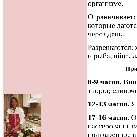
организме.
Ограничиваетс
которые даются
через день.
Разрешаются: 
и рыба, яйца, 
При
8-9 часов.
Вине
творог, сливоч
12-13 часов.
Яи
17-16 часов.
Ов
пассерованным
поджаренное в