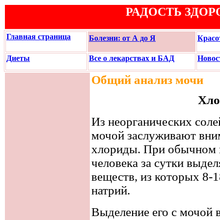
РАДОСТЬ ЗДОР
Главная страница
Болезни: от А до Я
Красо
Диеты
Все о лекарствах и БАД
Новос
Общий анализ мочи
Хло
Из неорганических соле
мочой заслуживают вни
хлориды. При обычном 
человека за сутки выдел
веществ, из которых 8-
натрий.
Выделение его с мочой в