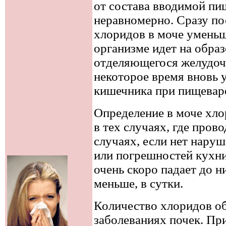
от состава вводимой пи
неравномерно. Сразу по
хлоридов в моче уменьш
организме идет на обра
отделяющегося желудочн
некоторое время вновь 
кишечника при пищевар
Определение в моче хло
в тех случаях, где пров
случаях, если нет нару
или погрешностей кухни
очень скоро падает до низ
меньше, в сутки.
Количество хлоридов о
заболеваниях почек. Пр