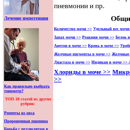
пневмонии и пр.
Общи
Лечение импотенции
Количество мочи >>
Удельный вес мочи
Запах мочи >>
Реакция мочи >>
Белок в
Ацетон в моче >>
Кровь в моче >>
Уроб
Желчные пигменты в моче >>
Желчные 
Диастаза в моче >>
Индикан в моче >>
Хлориды в моче >>
Микро
>>
Как правильно выбрать
тонометр?
ТОП-10 статей из других
рубрик:
Рецепты из овса
Пророщенная пшеница
Борьба с целлюлитом в