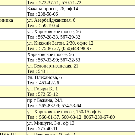
Тел.: 572-37-71, 570-71-72
Бажана просп., 26, оф.14
Тел.: 238-58-06
линика
ул. Азербайджанская, 6
Тел.: 559-19-64
ул. Харьковское шоссе, 56
Тел.: 567-28-33, 567-29-32
ул. Княжий Затон, 2/30, офис 12
Тел.: 575-86-27, (050)448-98-97
Харьковское шоссе, 56
Тел.: 567-33-99; 567-32-53
ул. Белопартизанская, 21
Тел.: 543-11-11
Ул. Плеханова, 6
Тел.: 451-42-26
ул. Гмыри Б., 1
Тел.: 572-55-12
пр-т Бажана, 24/1
Тел.: 565-83-99; 574-53-64
ул. Харьковское шоссе, 150/15 оф. 6
Тел.: 560-61-37, 560-63-12, 8067-230-67-80
ул. Мишуги, 3-в, оф.13
Тел.: 575-40-11
ЦЕНТР
ул. Ревуцкого, 23, оф. 2