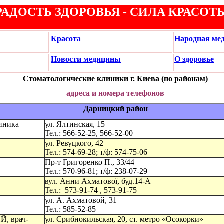
РАДОСТЬ ЗДОРОВЬЯ - СИЛА КРАСОТ
Красота
Народная ме
Новости медицины
О здоровье
Стоматологические клиники г. Киева (по районам)
адреса и номера телефонов
Дарницкий район
иника
ул. Ялтинская, 15
Тел.: 566-52-25, 566-52-00
ул. Ревуцкого, 42
Тел.: 574-69-28; т/ф: 574-75-06
Пр-т Григоренко П., 33/44
Тел.: 570-96-81; т/ф: 238-07-29
вул. Анни Ахматової, буд.14-А
Тел.: 573-91-74 , 573-91-75
ул. А. Ахматовой, 31
Тел.: 585-52-85
 врач-
ул. Срибнокильская, 20, ст. метро «Осокорки»