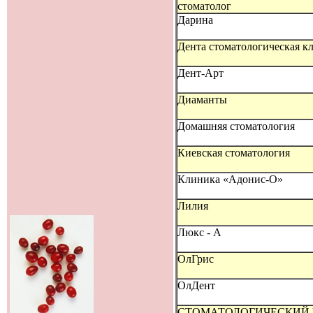
стоматолог
Дарина
Дента стоматологическая к
Дент-Арт
Диаманты
Домашняя стоматология
Киевская стоматология
Клиника «Адонис-О»
Лилия
Люкс - А
ОлГрис
ОлДент
СТОМАТОЛОГИЧЕСКИЙ 