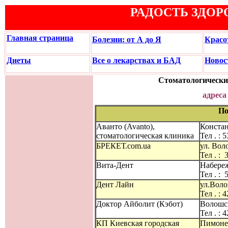
РАДОСТЬ ЗДОР
Главная страница
Болезни: от А до Я
Красо
Диеты
Все о лекарствах и БАД
Новос
Стоматологические
адреса
По
Аванто (Avanto),
Констан
стоматологическая клиника
Тел . : 
БРЕКЕТ.com.ua
ул. Вол
Тел . : 
Вита-Дент
Набереж
Тел . : 
Дент Лайн
ул.Воло
Тел . : 
Доктор Айболит (Кэбот)
Волошск
Тел . : 
КП Киевская городская
Пимоне