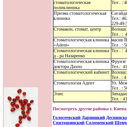
стоматологическая
Тел . : 
поликлиника
Призма стоматологическая
Сагайда
клиника
Тел.: 46
229-49-
Стомакон, стомат. центр
Волошск
Тел . : 
Стоматологическая клиника
масив В
«Adent»
Тел . : 
Стоматологическая клиника
Тел . : 
д - ра Назаренко
Стоматологическая клиника
Фрунзе у
доктора Дахно
Тел.: 4
Стоматологический кабинет
Волошск
Тел . : 
Стоматология Адент
Ул. Меж
Тел . : 
Элис
Западын
Тел. : 4
Посмотреть другие районы г. Киева
Голосеевский
Дарницкий
Деснянск
Святошинский
Соломенский
Шевч