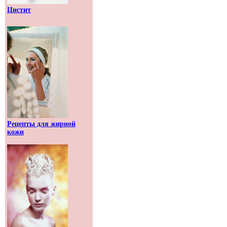
Цистит
Рецепты для жирной
кожи