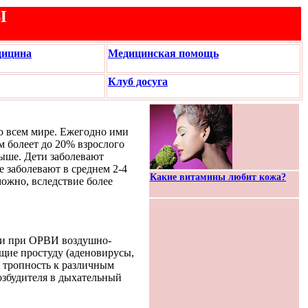
Ы
дицина
Медицинская помощь
Клуб досуга
о всем мире. Ежегодно ими
 болеет до 20% взрослого
ыше. Дети заболевают
е заболевают в среднем 2-4
Какие витамины любит кожа?
можно, вследствие более
ии при ОРВИ воздушно-
щие простуду (аденовирусы,
 тропность к различным
озбудителя в дыхательный