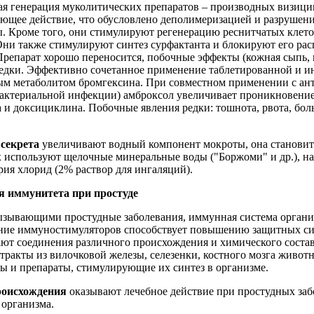
ая генерация муколитических препаратов – производных визици
ающее действие, что обусловлено деполимеризацией и разрушен
. Кроме того, они стимулируют регенерацию реснитчатых клето
ни также стимулируют синтез сурфактанта и блокируют его рас
 Препарат хорошо переносится, побочные эффекты (кожная сыпь
редки. Эффективно сочетанное применение таблетированной и и
ым метаболитом бромгексина. При совместном применении с ант
актериальной инфекции) амброксол увеличивает проникновение
и доксициклина. Побочные явления редки: тошнота, рвота, боль
 секрета
увеличивают водный компонент мокроты, она становитс
х используют щелочные минеральные воды ("Боржоми" и др.), на
рия хлорид (2% раствор для ингаляций).
 иммунитета при простуде
вызывающими простудные заболевания, иммунная система органи
ние иммуностимуляторов способствует повышению защитных си
ют соединения различного происхождения и химического состав
тракты из вилочковой железы, селезенки, костного мозга животн
ы и препараты, стимулирующие их синтез в организме.
роисхождения
оказывают лечебное действие при простудных заб
 организма.