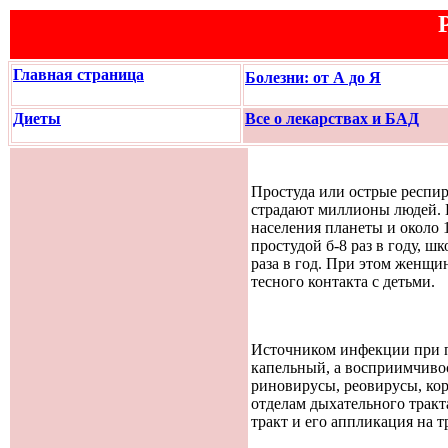
Главная страница
Болезни: от А до Я
Диеты
Все о лекарствах и БАД
Простуда или острые респи
страдают миллионы людей. 
населения планеты и около
простудой б-8 раз в году, ш
раза в год. При этом женщин
тесного контакта с детьми.
Источником инфекции при п
капельный, а восприимчиво
риновирусы, реовирусы, ко
отделам дыхательного тракт
тракт и его аппликация на 