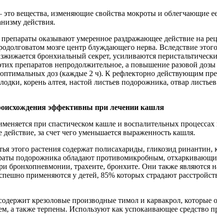
 это вещества, изменяющие свойства мокроты и облегчающие ее
низму действия.
препараты оказывают умеренное раздражающее действие на рец
родолговатом мозге центр блуждающего нерва. Вследствие этого
разжижается бронхиальный секрет, усиливаются перистальтическ
тих препаратов непродолжительное, а повышение разовой дозы 
оптимальных доз (каждые 2 ч). К рефлекторно действующим преп
лодки, корень алтея, настой листьев подорожника, отвар листьев
происхождения эффективны при лечении кашля
меняется при спастическом кашле и воспалительных процессах 
 действие, за счет чего уменьшается выраженность кашля.
ья этого растения содержат полисахариды, гликозид ринантин, 
араты подорожника обладают противомикробным, отхаркивающ
ри бронхопневмонии, трахеите, бронхите. Они также являются
успешно применяются у детей, 85% которых страдают расстройс
содержит крезоловые производные тимол и карвакрол, которые 
, а также терпены. Используют как успокаивающее средство пр