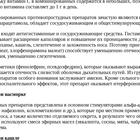
ьку витамин С в комбинированных содержится в небольших, по
 витамина составляет до 1 г в день.
ированных противопростудных препаратов зачастую являются 
парацетамола, облaдaeт сосудосуживающим и общестимулирующ
 входят антигистаминные и сосудосуживающие средства. Гистам
зывает расширение капилляров и повышение их проницаемости д
иханье, кашель, слезотечение и заложенность носа. Поэтому пр
еат, хлорфенирамина малеат) способствует уменьшению отечнос
ия, уменьшению слезотечения.
етики (фенилефрин, псевдоэфедрин), которые оказывают выр
ньшается отечность слизистой оболочки дыхательных путей. Из 
паратов особого внимания заслуживает амизон. Кроме сильног
оспалительного эффектов, этот препарат оказывает нтерфероно
ри насморке
ных препаратов представлена в основном стимуляторами альфа-
, нафазолин, ксилометазолин и др.), которые при местном при
оса, а также количество отделяемого секрета, в результате чего 
используют смеси эфирных масел (эвкалипта, сосны, мяты, чабре
ема.
ри кашле