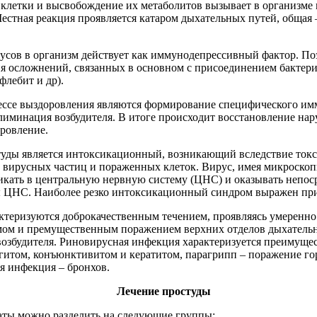
клетки и высвобождение их метаболитов вызывает в организме
естная реакция проявляется катаром дыхательных путей, обща
усов в организм действует как иммунодепрессивный фактор. П
я осложнений, связанных в основном с присоединением бактер
флебит и др).
ссе выздоровления являются формирование специфического имм
лиминация возбудителя. В итоге происходит восстановление на
оровление.
ды является интоксикационный, возникающий вследствие токси
а вирусных частиц и пораженных клеток. Вирус, имея микроскоп
икать в центральную нервную систему (ЦНС) и оказывать непос
ды ЦНС. Наиболее резко интоксикационный синдром выражен при
теризуются доброкачественным течением, проявляясь умеренн
ом и премущественным поражением верхних отделов дыхательн
возбудителя. Риновирусная инфекция характеризуется преимуще
итом, конъюнктивитом и кератитом, парагрипп – поражение гор
я инфекция – бронхов.
Лечение простуды
ты можно разделить на следующие группы: