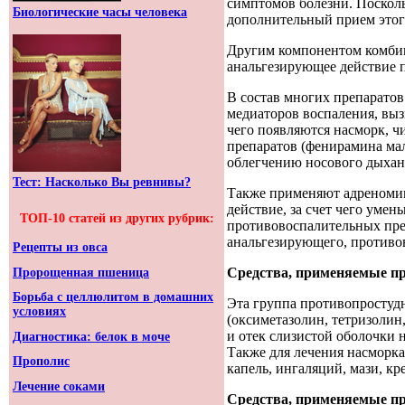
симптомов болезни. Поскол
Биологические часы человека
дополнительный прием этого
Другим компонентом комбин
анальгезирующее действие 
В состав многих препаратов
медиаторов воспаления, вы
чего появляются насморк, ч
препаратов (фенирамина мал
облегчению носового дыхан
Тест: Насколько Вы ревнивы?
Также применяют адреномим
действие, за счет чего уме
ТОП-10 статей из других рубрик:
противовоспалительных пре
анальгезирующего, противов
Рецепты из овса
Средства, применяемые п
Пророщенная пшеница
Борьба с целлюлитом в домашних
Эта группа противопростуд
условиях
(оксиметазолин, тетризолин
и отек слизистой оболочки н
Диагностика: белок в моче
Также для лечения насморка 
Прополис
капель, ингаляций, мази, кр
Лечение соками
Средства, применяемые п