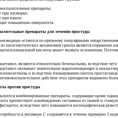
воспалительные препараты;
е при насморке;
е при кашле;
ующие повышению иммунитета.
палительные препараты для лечения простуды
производные остаются по-прежнему популярными лекарственным
м из патогенетических механизмов гриппа является поражение к
 ацетилсалициловой кислоты может вызвать осложнения. Поэто
.
цетамол, являются относительно безопасными, вследствие чего
арацетамол оказывает значительное жаропонижающее и анальгези
клооксигеназы и вследствие блокирования синтеза простагланди
отивовоспалительное действие этих препаратов выражено более
ты против простуды
ьзуются комбинированные препараты, содержащие кроме параце
лота препятствует освобождению гистамина из тканей и стимули
фагоцитоз, вследствие чего повышается неспецифическая резист
требность в витамине С сохраняется в течение примерно 3 неде