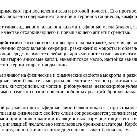
рименяют при воспалении зева и ротовой полости. Его противо
бусловлено содержанием танинов и терпенов (борнеола, камфор
т гликозид акорин, алкалоид калямин, эфирные масла (азарон, эв
 качестве отхаркивающего и повышающего аппетит средства.
действия
всасываются в пищеварительном тракте, затем выделя
личению бронхиальной секреции, разжижению мокроты и облегч
щие средства вместе с лейкоцитарными протеазами также стим
нашатырно-анисовые капли, эвкалиптовое масло, настойка эвкали
ссин, терпингидрат, плоды аниса.
ты
влияют на физические и химические свойства мокроты и разж
ые связи белка геля мокроты, вследствие чего она разжижается
псин, химотрипсин, химопсин, рибонуклеаза, деззоксирибонукле
ами возможно возникновение побочных реакций: бронхоспазма,
ой
разрывают дисульфидные связи белков мокроты, при этом ма
изация физических свойств слизи сопровождается усилением м
тмой при использовании ингаляционных форм ацетилцистеина в
д ингаляцией желательно использовать бронходилататоры. Карб
стеину, но в отличие от последнего не вызывает бронхоспазма.