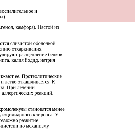
воспалительное и
ы).
генол, камфора). Настой из
ются слизистой оболочкой
ению отхаркивания.
улируют расщепление белков
пта, калия йодид, натрия
ижают ее. Протеолитические
 и легко откашливается. К
аза. При лечении
 аллергических реакций,
кромолекулы становятся менее
укоцилиарного клиренса. У
озможно развитие
оцистеин по механизму