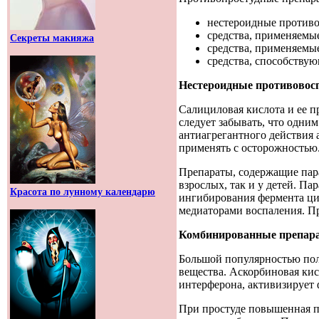
нестероидные противо
средства, применяемы
Секреты макияжа
средства, применяемы
средства, способств
Нестероидные противовос
Салициловая кислота и ее 
следует забывать, что одни
антиагрегантного действия
применять с осторожностью
Препараты, содержащие пара
взрослых, так и у детей. П
Красота по лунному календарю
ингибирования фермента ци
медиаторами воспаления. Пр
Комбинированные препара
Большой популярностью пол
вещества. Аскорбиновая кис
интерферона, активизирует 
При простуде повышенная по