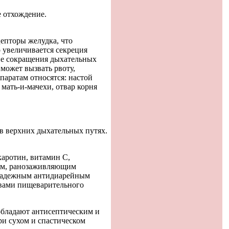
 отхождение.
епторы желудка, что
 увеличивается секреция
ие сокращения дыхательных
может вызвать рвоту,
аратам относятся: настой
 мать-и-мачехи, отвар корня
в верхних дыхательных путях.
каротин, витамин С,
им, ранозаживляющим
 надежным антидиарейным
твами пищеварительного
обладают антисептическим и
и сухом и спастическом