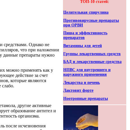
ТОП-10 статей:
Целительная спирулина
Противовирусные препараты
при ОРВИ
Пища и эффективность
препаратов
и средствами. Однако не
Витамины для детей
апилляров, что при наложении
Группы лекартвенных средств
му данные препараты нужно
БАД и лекарственные средства
НПВС для внутреннего и
 их можно применять как у
наружного применения
рующее действие за счет
нов, которые являются
Лекарства и печень
 слабо.
Лактовит форте
Ноотропные препараты
тамола, другие активные
рует образование антител и
ентность организма.
ль после исчезновения