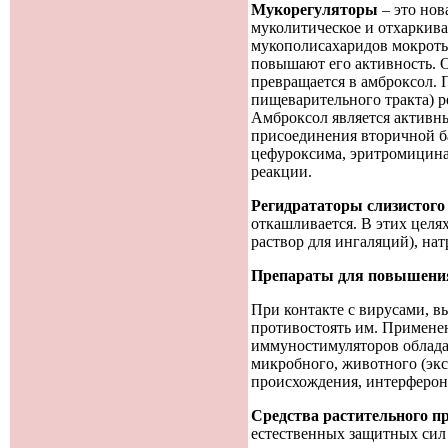
Мукорегуляторы
– это нов
муколитическое и отхаркив
мукополисахаридов мокроты
повышают его активность. О
превращается в амброксол.
пищеварительного тракта) 
Амброксол является активн
присоединения вторичной б
цефуроксима, эритромицина 
реакции.
Регидрататоры слизистого
откашливается. В этих целя
раствор для ингаляций), нат
Препараты для повышения
При контакте с вирусами, 
противостоять им. Примене
иммуностимуляторов облада
микробного, животного (экс
происхождения, интерферон
Средства растительного п
естественных защитных сил