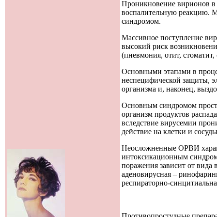
Проникновение вирионов в 
воспалительную реакцию. М
синдромом.
Массивное поступление вир
высокий риск возникновени
(пневмония, отит, стоматит, 
Основными этапами в проце
неспецифической защиты, э
организма и, наконец, вызд
Основным синдромом просту
организм продуктов распад
вследствие вирусемии прон
действие на клетки и сосу
Неосложненные ОРВИ харак
интоксикационным синдром
поражения зависит от вида 
аденовирусная – ринофаринг
респираторно-синцитиальна
Противопростудные препара