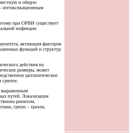
 местную и общую
я – интоксикационным
оэтому при ОРВИ существует
иальной инфекции
унитета, активация факторов
рушенных функций и структур
ческого действия на
ические размеры, может
редственное цитопатическое
 гриппе.
о выраженным
ых путей. Локализация
ственно ринитом,
тани, грипп – трахеи,