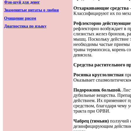
Фэн-шуй для денег
Отхаркивающие средства
–
Знаменитые цитаты о любви
Классифицируют их по меха
Очищение рисом
Рефлекторно действующие
Диагностика по языку
рефлекторно возбуждает в п
слизистых желез бронхов, 
мышц. Поскольку действие э
необходимы частые приемы 
травы термопсиса, корень со
девясила.
Средства растительного 
Росянка круглолистная
при
Оказывает спазмолитическое
Подорожник большой.
Лист
дубильные вещества. Преп
действием. Их применяют п
средством, благодаря чему 
тракта при ОРВИ.
Чабрец (тимьян)
ползучий 
дезинфицирующим действием