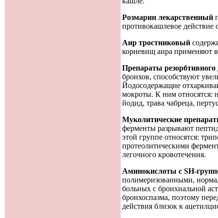
кашле.
Розмарин лекарственный
п
противокашлевое действие о
Аир тростниковый
содержи
корневищ аира применяют в
Препараты резорбтивного 
бронхов, способствуют уве
Йодосодержащие отхаркиваю
мокроты. К ним относятся: 
йодид, трава чабреца, перту
Муколитические препара
ферменты разрывают пептидн
этой группе относятся: три
протеолитическими фермент
легочного кровотечения.
Аминокислоты с SН-групп
полимеризованными, нормал
больных с бронхиальной ас
бронхоспазма, поэтому пере
действия близок к ацетилци