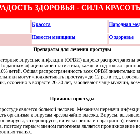
РАДОСТЬ ЗДОРОВЬЯ - СИЛА КРАСОТ
Красота
Народная ме
Новости медицины
О здоровье
Препараты для лечения простуды
раторные вирусные инфекции (ОРВИ) широко распространены в
По данным официальной статистики, каждый год только гриппом
 10% детей. Общая распространенность всех ОРВИ значительно в
кольники могут «подхватывать простуду» до 12 раз в год, взрослы
ы, особенно в возрасте 20-30 лет, заболевают чаще мужчин, воз
Причины простуды
ростуде является больной человек. Механизм передачи инфекц
сть организма к вирусам чрезвычайно высока. Вирусы, вызываю
ронавирусы, энтеровирусы, вирусы гриппа и парагриппа), имеют
а, поэтому первым звеном патогенеза является проникновение в
тропных тканях.