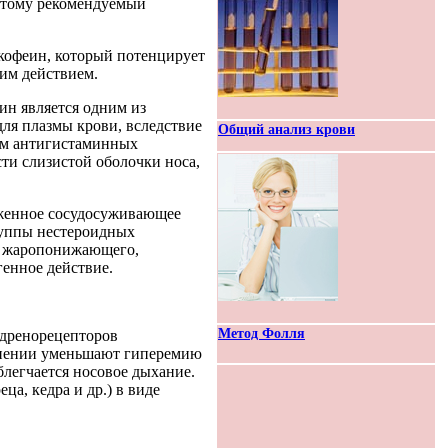
этому рекомендуемый
кофеин, который потенцирует
им действием.
ин является одним из
ля плазмы крови, вследствие
Общий анализ крови
ием антигистаминных
ти слизистой оболочки носа,
аженное сосудосуживающее
группы нестероидных
о жаропонижающeгo,
генное действие.
Метод Фолля
адренорецепторов
менении уменьшают гиперемию
облегчается носовое дыхание.
ца, кедра и др.) в виде