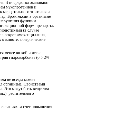
на. Эти средства оказывают
ием мукопротеинов и
к мерцательного эпителия и
пад. Бромгексин в организме
, нарушения функции
нгаляционной форм препарата.
ибиотиками (в случае
 в секрет амоксициллина,
 в животе, аллергические
я менее вязкой и легче
трия гидрокарбонат (0,5-2%
зма не всегда может
л организма. Свойствами
а. Это могут быть вещества
ых), растительного
олеваниях за счет повышения