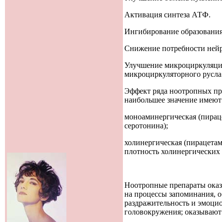
Активация синтеза АТФ.
Ингибирование образования
Снижение потребности нейр
Улучшение микроциркуляции
микроциркуляторного русла
Эффект ряда ноотропных пре
наибольшее значение имеют
моноаминергическая (пирац
серотонина);
холинергическая (пирацета
плотность холинергических 
Ноотропные препараты оказ
на процессы запоминания, 
раздражительность и эмоци
головокружения; оказывают