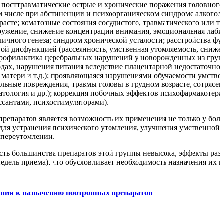
; посттравматические острые и хронические поражения головног
ом числе при абстиненции и психоорганическом синдроме алкогол
асте; коматозные состояния сосудистого, травматического или т
ружение, снижение концентрации внимания, эмоциональная лаби
личного генеза; синдром хронической усталости; расстройства ф
ой дисфункцией (рассеянность, умственная утомляемость, сниж
 профилактика церебральных нарушений у новорожденных из гр
одах, нарушения питания вследствие плацентарной недостаточн
атери и т.д.); проявляющаяся нарушениями обучаемости умстве
альные повреждения, травмы головы в грудном возрасте, сотрясе
атология и др.); коррекция побочных эффектов психофармакотер
ссантами, психостимуляторами).
епаратов является возможность их применения не только у бол
для устранения психического утомления, улучшения умственной
 переутомлении.
сть большинства препаратов этой группы невысока, эффекты раз
едель приема), что обусловливает необходимость назначения их 
ния к назначению ноотропных препаратов