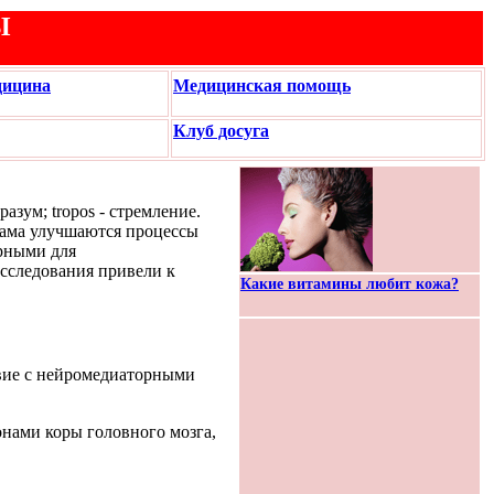
Ы
дицина
Медицинская помощь
Клуб досуга
азум; tropos - стремление.
тама улучшаются процессы
рными для
сследования привели к
Какие витамины любит кожа?
твие с нейромедиаторными
нами коры головного мозга,