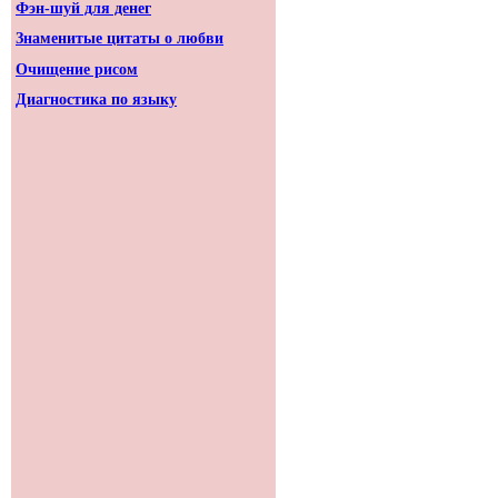
Фэн-шуй для денег
Знаменитые цитаты о любви
Очищение рисом
Диагностика по языку