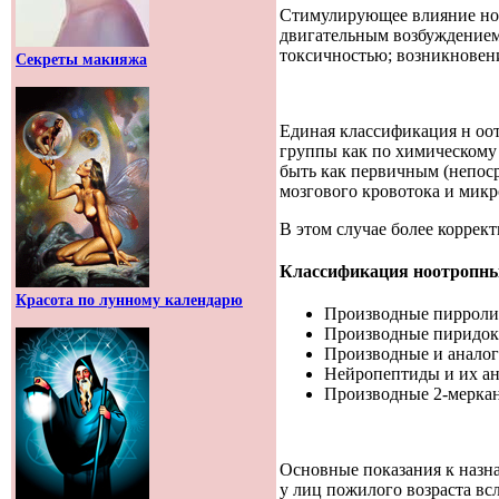
Стимулирующее влияние ноо
двигательным возбуждением
токсичностью; возникновен
Секреты макияжа
Единая классификация н ooт
группы как по химическому 
быть как первичным (непос
мозгового кровотока и микр
В этом случае более коррек
Классификация н
ooтропны
Красота по лунному календарю
Производные пирролид
Производные пиридок
Производные и аналог
Нейропептиды и их ан
Производные 2-меркан
Основные показания к назн
у лиц пожилого возраста вс