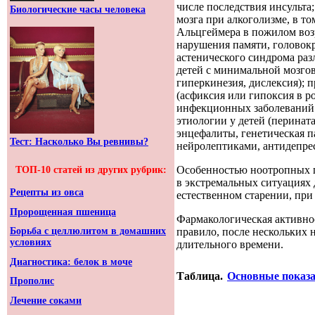
числе последствия инсульта
Биологические часы человека
мозга при алкоголизме, в т
Альцгеймера в пожилом возр
нарушения памяти, головок
астенического синдрома раз
детей с минимальной мозгов
гиперкинезия, дислексия);
(асфиксия или гипоксия в р
инфекционных заболеваний м
этиологии у детей (перинат
энцефалиты, генетическая п
Тест: Насколько Вы ревнивы?
нейролептиками, антидепре
Особенностью ноотропных пр
ТОП-10 статей из других рубрик:
в экстремальных ситуациях 
Рецепты из овса
естественном старении, при
Пророщенная пшеница
Фармакологическая активно
правило, после нескольких н
Борьба с целлюлитом в домашних
условиях
длительного времени.
Диагностика: белок в моче
Таблица.
Основные показа
Прополис
Лечение соками