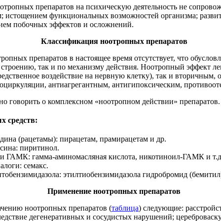
тропных препаратов на психическую деятельность не сопровож
; истощением функциональных возможностей организма; разви
ием побочных эффектов и осложнений.
Классификация ноотропных препаратов
ропных препаратов в настоящее время отсутствует, что обуслов
строению, так и по механизму действия. Ноотропный эффект ле
редственное воздействие на нервную клетку), так и вторичным
оциркуляции, антиагрегантным, антигипоксическим, противооте
тно говорить о комплексном «ноотропном действии» препаратов.
х средств:
ина (рацетамы): пирацетам, прамирацетам и др.
сина: пиритинол.
и ГАМК: гамма-аминомасляная кислота, никотиноил-ГАМК и т.д
алоги: семакс.
тобензимидазола: этилтиобензимидазола гидробромид (бемитил
Применение ноотропных препаратов
ачению ноотропных препаратов (
таблица
) следующие: расстройс
ледствие дегенеративных и сосудистых нарушений; цереброваску