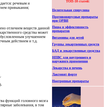
ТОП-10 статей:
дается: речевым и
тием привыкания;
Целительная спирулина
Противовирусные препараты
при ОРВИ
Пища и эффективность
лено отличием веществ данной
препаратов
карственного средства может
, обусловленным улучшением
Витамины для детей
чным действием и т.д.
Группы лекартвенных средств
БАД и лекарственные средства
НПВС для внутреннего и
наружного применения
Лекарства и печень
Лактовит форте
.
Ноотропные препараты
).
тва функций головного мозга
лярные заболевания, в том