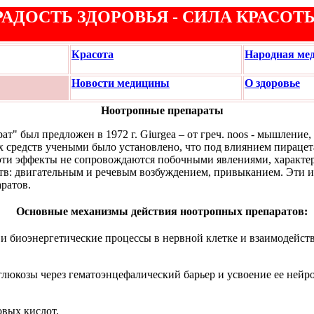
РАДОСТЬ ЗДОРОВЬЯ - СИЛА КРАСОТ
Красота
Народная ме
Новости медицины
О здоровье
Ноотропные препараты
" был предложен в 1972 г. Giurgea – от греч. noos - мышление, р
 средств учеными было установлено, что под влиянием пираце
 эти эффекты не сопровождаются побочными явлениями, характе
в: двигательным и речевым возбуждением, привыканием. Эти и
ратов.
Основные механизмы действия н
ooтропных пpeп
apaтов:
 и биоэнергетические процессы в нервной клетке и взаимодейс
юкозы через гематоэнцефалический барьер и усвоение ее нейро
вых кислот.