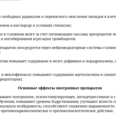
 свободных радикалов и перекисного окисления липидов в кле
онов в кислороде в условиях гипоксии;
 в головном мозге за счет оптимизации пассажа эритроцитов че
 и ингибирования агрегации тромбоцитов.
паратов опосредуется через нейромедиаторные системы головно
:
етам повышает содержание в мозге дофамина и норадреналина, 
м и меклофеноксат повышают содержание ацетилхолина в синапт
рецепторов).
Основные эффекты ноотропных препаратов
ывают ноотропное, психостимулирующее, антидепрессивное и с
обучения; повышают уровень бодрствования; улучшают ясность 
ональную возбудимость; способствуют снижению выраженности 
 противопаркинсоническое и противоэпилептическое действие.