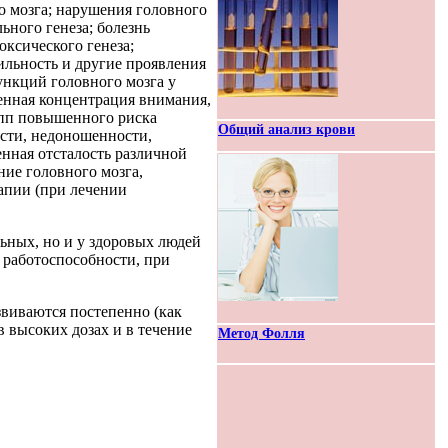
о мозга; нарушения головного
ьного генеза; болезнь
оксического генеза;
льность и другие проявления
ункций головного мозга у
енная концентрация внимания,
упп повышенного риска
Общий анализ крови
ости, недоношенности,
нная отсталость различной
ние головного мозга,
апии (при лечении
ьных, но и у здоровых людей
 работоспособности, при
виваются постепенно (как
в высоких дозах и в течение
Метод Фолля