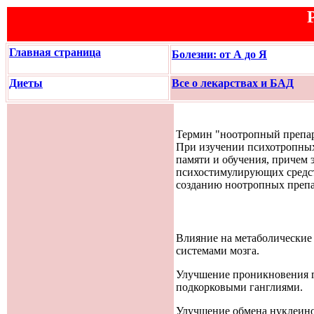
Главная страница
Болезни: от А до Я
Диеты
Все о лекарствах и БАД
Термин "ноотропный препарат
При изучении психотропных
памяти и обучения, причем
психостимулирующих средст
созданию ноотропных препа
Влияние на метаболические
системами мозга.
Улучшение проникновения гл
подкорковыми ганглиями.
Улучшение обмена нуклеино