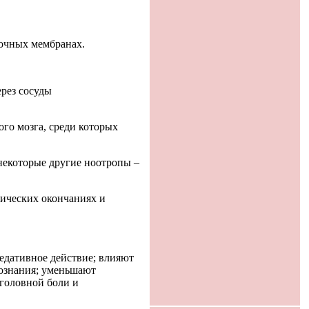
точных мембранах.
рез сосуды
го мозга, среди которых
некоторые другие ноотропы –
ических окончаниях и
едативное действие; влияют
сознания; уменьшают
головной боли и