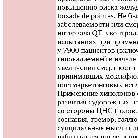
повышению риска желуд
torsade de pointes. Не 
заболеваемости или сме
интервала QT в контро
испытаниях при примен
у 7900 пациентов (включ
гипокалиемией в начале 
увеличения смертности у
принимавших моксифлок
постмаркетинговых иссл
Применение хинолонов 
развития судорожных пр
со стороны ЦНС (голов
сознания, тремор, галл
суицидальные мысли или
наблюдаться после перво