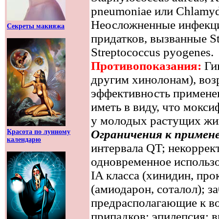
pneumoniae или Chlamyd
Неосложненные инфекци
Секреты макияжа
придатков, вызванные St
Streptococcus pyogenes.
Противопоказания:
Гип
другим хинолонам), возр
эффективность применен
иметь в виду, что мокс
у молодых растущих жи
Ограничения к примен
Красота по лунному
календарю
интервала QT; некоррек
одновременное использо
IA класса (хинидин, прок
(амиодарон, соталол); 
предрасполагающие к в
припадков; эпилепсия; 