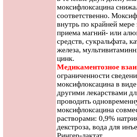
моксифлоксацина снижа
соответственно. Моксиф
внутрь по крайней мере з
приема магний- или ал
средств, сукральфата, к
железа, мультивитамин
цинк.
Медикаментозное взаи
ограниченности сведен
моксифлоксацина в виде 
другими лекарствами для
проводить одновременн
моксифлоксацина совме
растворами: 0,9% натри
декстроза, вода для инъ
Рингер-лактат.