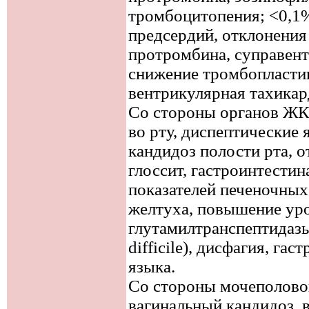
тромбоцитопения; <0,1
предсердий, отклонения
протромбина, суправент
снижение тромбопластин
вентрикулярная тахикар
Со стороны органов ЖК
во рту, диспептические 
кандидоз полости рта, о
глоссит, гастроинтести
показателей печеночных
желтуха, повышение ур
глутамилтранспептидазы
difficile), дисфагия, гас
языка.
Со стороны мочеполово
вагинальный кандидоз, 