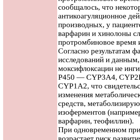
сообщалось, что некот
антикоагуляционное дей
производных, у пациен
варфарин и хинолоны с
протромбиновое время и
Согласно результатам ф
исследований и данным, 
моксифлоксацин не инг
P450 — CYP3A4, CYP2
CYP1A2, что свидетельс
изменения метаболическ
средств, метаболизирую
изоферментов (наприме
варфарин, теофиллин).
При одновременном при
возрастает риск развити