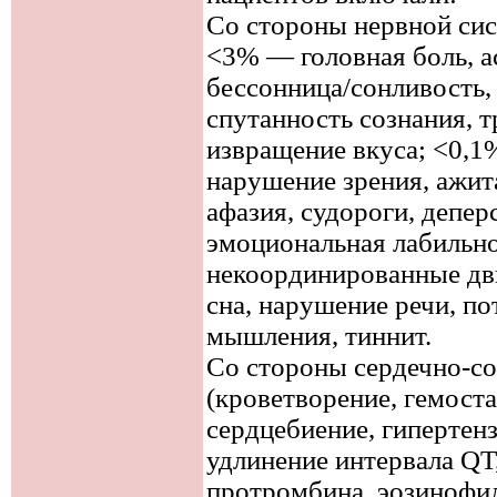
Со стороны нервной сис
<3% — головная боль, а
бессонница/сонливость, 
спутанность сознания, т
извращение вкуса; <0,
нарушение зрения, ажит
афазия, судороги, депер
эмоциональная лабильно
некоординированные дв
сна, нарушение речи, по
мышления, тиннит.
Со стороны сердечно-со
(кроветворение, гемост
сердцебиение, гипертен
удлинение интервала QT
протромбина, эозинофи