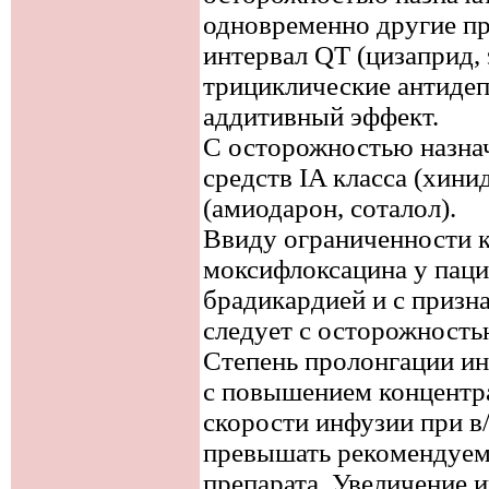
одновременно другие п
интервал QT (цизаприд,
трициклические антидепр
аддитивный эффект.
С осторожностью назна
средств IA класса (хини
(амиодарон, соталол).
Ввиду ограниченности 
моксифлоксацина у паци
брадикардией и с призн
следует с осторожностью
Степень пролонгации ин
с повышением концентр
скорости инфузии при в/
превышать рекомендуем
препарата. Увеличение 