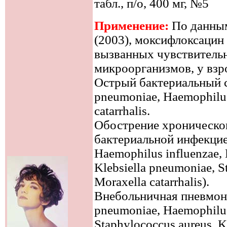
табл., п/о, 400 мг, №5
Применение:
По данным
(2003), моксифлоксацин
вызванных чувствител
микроорганизмов, у взр
Острый бактериальный с
pneumoniae, Haemophilus
catarrhalis.
Обострение хроническог
бактериальной инфекцие
Haemophilus influenzae, 
Klebsiella pneumoniae, S
Moraxella catarrhalis).
Внебольничная пневмони
pneumoniae, Haemophilus 
Staphylococcus aureus, 