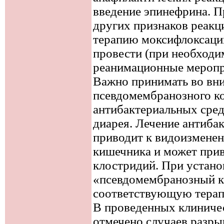
введение эпинефрина. П
других признаков реакц
терапию моксифлоксацин
провести (при необход
реанимационные меропр
Важно принимать во вн
псевдомембранозного ко
антибактериальных сред
диарея. Лечение антиба
приводит к видоизмене
кишечника и может прив
клостридий. При устано
«псевдомембранозный к
соответствующую тера
В проведенных клиниче
отмечено случаев разры