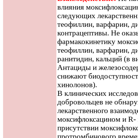
влияния моксифлоксаци
следующих лекарственны
теофиллин, варфарин, д
контрацептивы. Не оказ
фармакокинетику мокси
теофиллин, варфарин, д
ранитидин, кальций (в в
Антациды и железосоде
снижают биодоступность
хинолонов).
В клинических исследов
добровольцев не обнар
лекарственного взаимо
моксифлоксацином и R- 
присутствии моксифлокс
протромбинового време