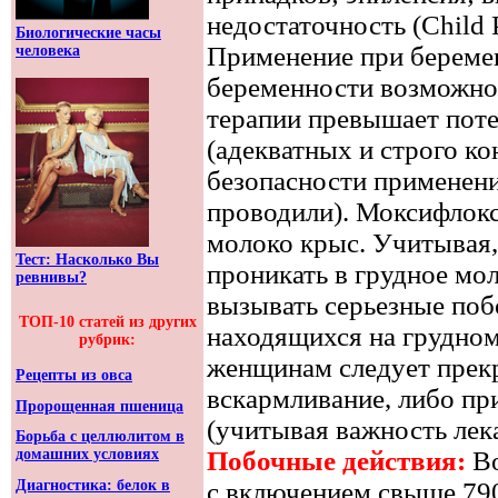
недостаточность (Child 
Биологические часы
Применение при береме
человека
беременности возможно
терапии превышает поте
(адекватных и строго к
безопасности применен
проводили). Моксифлокс
молоко крыс. Учитывая
Тест: Насколько Вы
проникать в грудное м
ревнивы?
вызывать серьезные поб
ТОП-10 статей из других
находящихся на грудно
рубрик:
женщинам следует прекр
Рецепты из овса
вскармливание, либо п
Пророщенная пшеница
(учитывая важность лека
Борьба с целлюлитом в
Побочные действия:
Во
домашних условиях
Диагностика: белок в
с включением свыше 79