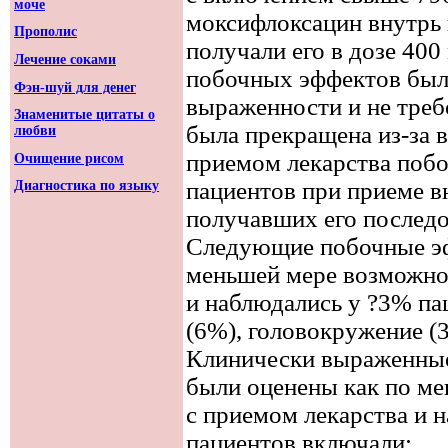
моче
моксифлоксацин внутрь 
Прополис
получали его в дозе 40
Лечение соками
побочных эффектов были
Фэн-шуй для денег
выраженности и не треб
Знаменитые цитаты о
была прекращена из-за 
любви
приемом лекарства поб
Очищение рисом
пациентов при приеме в
Диагностика по языку
получавших его последов
Следующие побочные эф
меньшей мере возможно 
и наблюдались у ?3% па
(6%), головокружение (
Клинически выраженные
были оценены как по м
с приемом лекарства и 
пациентов включали: