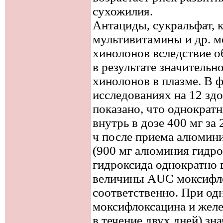
сухожилия.
Антациды, сукральфат, 
мультивитамины и др. м
хинолонов вследствие о
в результате значитель
хинолонов в плазме. В 
исследованиях на 12 зд
показано, что однократ
внутрь в дозе 400 мг за 
ч после приема алюмин
(900 мг алюминия гидро
гидроксида однократно 
величины AUC моксифло
соответственно. При о
моксифлоксацина и желез
в течение двух дней) з