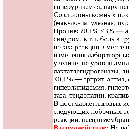
гиперурикемия, нарушен
Со стороны кожных пок
(макуло-папулезная, пурп
Прочие: ?0,1% <3% — ал
синдром, в т.ч. боль в гр
ногах; реакции в месте 
изменения лабораторных
увеличение уровня амил
лактатдегидрогеназы, ди
<0,1% — артрит, астма, 
гиперлипидемия, гиперто
таза, тендопатии, крапи
В постмаркетинговых и
следующих побочных эф
реакции, псевдомембран
Взаимодействие:
Не на