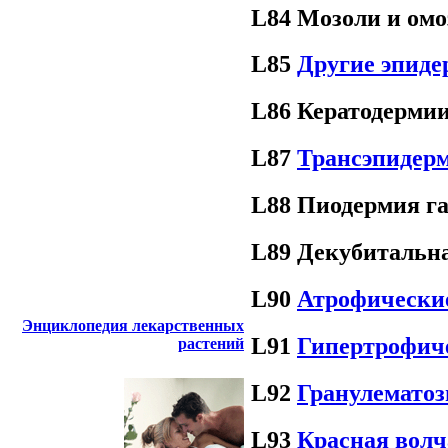
L84 Мозоли и омо
L85
Другие эпид
L86 Кератодермии
L87
Трансэпидер
L88 Пиодермия г
L89 Декубитальна
L90
Атрофически
Энциклопедия лекарственных
L91
Гипертрофич
растений
L92
Гранулематоз
L93
Красная вол