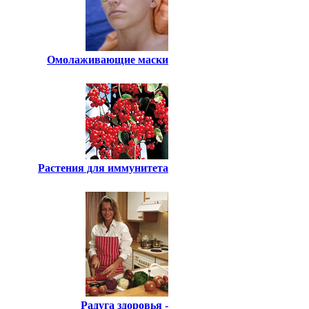
Омолаживающие маски
Растения для иммунитета
Радуга здоровья -