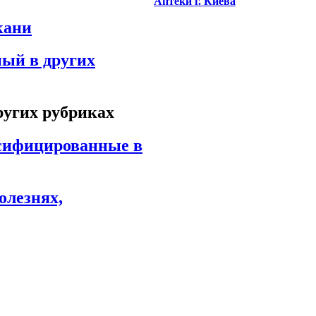
Аптеки г. Киева
кани
ный в других
ругих рубриках
ссифицированные в
олезнях,