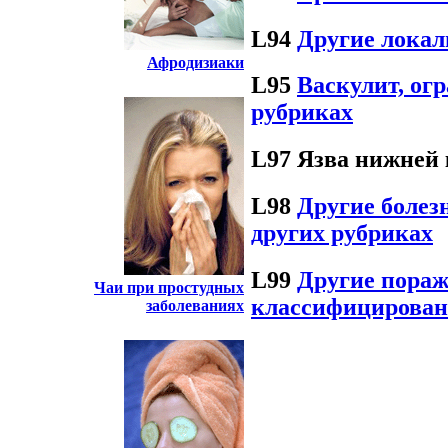
L94
Другие локал
Афродизиаки
L95
Васкулит, ог
рубриках
L97 Язва нижней 
L98
Другие болез
других рубриках
L99
Другие пораж
Чаи при простудных
классифицирован
заболеваниях