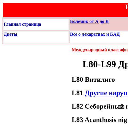
Болезни: от А до Я
Главная страница
Диеты
Все о лекарствах и БАД
Международный классифик
L80-L99 Др
L80 Витилиго
L81
Другие нару
L82 Себорейный 
L83 Acanthosis nig