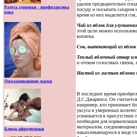
удалив предварительно пло
Радуга здоровья - профилактика
посуду и посыпать сахаром из
рака
время из них выделится сок,
Чай из яблок для улучшения
этой цели можно использова
кипятка.
Сок, вытекающий из яблок
Теплый яблочный отвар ил
и отеком голосовых связок, 
Настой из листьев яблони
Омолаживающие маски
В последнее время приобрел
Д.С.Джарвиса. Он считаетс
например, кто принимает йо
уксуса в умеренных количес
усваивается в присутствии 
необходим для нормализации
материалом, соединяющимся
Блюда-афродизиаки
накапливающуюся в виде гли