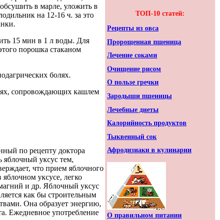
обсушить в марле, уложить в
ТОП-10 статей:
лодильник на 12-16 ч. за это
анки.
Рецепты из овса
ть 15 мин в 1 л воды. Для
Пророщенная пшеница
этого порошка стаканом
Лечение соками
Очищение рисом
одагрических болях.
О пользе гречки
иях, сопровождающих кашлем
Зародыши пшеницы
Лечебные диеты
Калорийность продуктов
Тыквенный сок
нный по рецепту доктора
Афродизиаки в кулинарии
 яблочный уксус тем,
верждает, что прием яблочного
 яблочном уксусе, легко
 магний и др. Яблочный уксус
ляется как бы строительным
вами. Она образует энергию,
та. Ежедневное употребление
О правильном питании