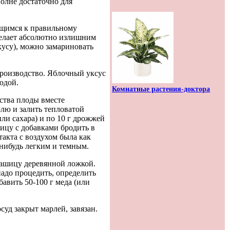
полне достаточно для
ящимся к правильному
 делает абсолютно излишним
кусу), можно замариновать
производство. Яблочный уксус
одой.
Комнатные растения-доктора
ства плоды вместе
лю и залить тепловатой
или сахара) и по 10 г дрожжей
ицу с добавками бродить в
акта с воздухом была как
-нибудь легким и темным.
 кашицу деревянной ложкой.
адо процедить, определить
бавить 50-100 г меда (или
суд закрыт марлей, завязан.