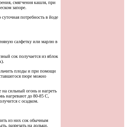
ения, смягчения кашля, при
еском запоре.
о cyтoчная потребность в йоде
отняную салфетку или марлю в
зный сок получается из яблок
).
ельчить плоды и при помощи
оставшегося пюре можно
е на сильный огонь и нагреть
овь нагревают до 80-85 С,
олучится с осадком.
чить из них сок обычным
ть, разрезать на дольки,