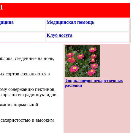
Ы
дицина
Медицинская помощь
Клуб досуга
 яблока, съеденные на ночь,
их сортов сохраняются в
Энциклопедия лекарственных
растений
кому содержанию пектинов,
з организма радионуклидов.
ржания нормальной
 сахаристостью и высоким