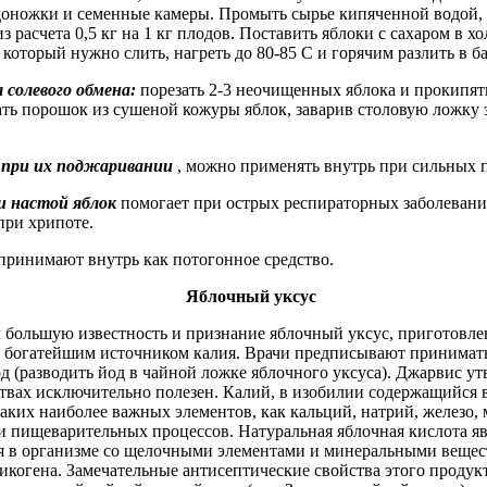
доножки и семенные камеры. Промыть сырье кипяченной водой, 
 расчета 0,5 кг на 1 кг плодов. Поставить яблоки с сахаром в хо
 который нужно слить, нагреть до 80-85 С и горячим разлить в б
 солевого обмена:
порезать 2-3 неочищенных яблока и прокипяти
ть порошок из сушеной кожуры яблок, заварив столовую ложку 
 при их поджаривании
, можно применять внутрь при сильных п
и настой яблок
помогает при острых респираторных заболеван
при хрипоте.
принимают внутрь как потогонное средство.
Яблочный уксус
 большую известность и признание яблочный уксус, приготовле
я богатейшим источником калия. Врачи предписывают принимать
д (разводить йод в чайной ложке яблочного уксуса). Джарвис ут
твах исключительно полезен. Калий, в изобилии содержащийся в
таких наиболее важных элементов, как кальций, натрий, железо,
 пищеварительных процессов. Натуральная яблочная кислота яв
 в организме со щелочными элементами и минеральными вещест
когена. Замечательные антисептические свойства этого продук