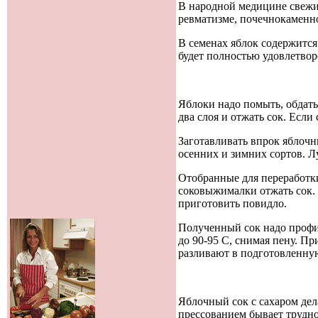
В народной медицине свежи
ревматизме, почечнокаменно
В семенах яблок содержится 
будет полностью удовлетвор
Яблоки надо помыть, обдать
два слоя и отжать сок. Если
Заготавливать впрок яблочн
осенних и зимних сортов. Лу
Отобранные для переработк
соковыжималки отжать сок. 
приготовить повидло.
Полученный сок надо профил
до 90-95 С, снимая пену. Пр
разливают в подготовленную 
Яблочный сок с сахаром дел
прессованием бывает трудно 