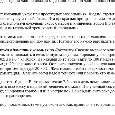
оды с одной чайной ложкой меда (или 2 раза по чайной ложке) в
ет яблочный уксус при простудных заболеваниях. Людям, стрем
очного уксуса не обойтись. Эта прекрасная приправа к салатам
ого, используя яблочный уксус с медом и кипяченой водой (по в
ый и питательный хрен, красный свекольник.
ус самим, хотя во многих городах налажено его промышленное 
 концентрированный, домашний. Поэтому его нужно разбавлять в
ксуса в домашних условиях по Джарвису.
Свежие высокого каче
ельчить, положить измельченную массу в эмалированную кастрю
0,5 л на 0,4 кг яблок. На каждый литр воды взять по 100 г меда (
х) и 20 г с: ржаного хлеба. Оставить полученную яблочную каш
и при температуре 20-30 С. Желательно, чтобы поверхность конт
рментация). Хранить сосуд надо в темноте или покрыть его чем
длится 10 дней. В это время нужно 2-3 раза в день помешивать
жить всю массу в марлевый мешочек и отжать. Полученный сок н
суд с широким горлом (или в кастрюлю). На каждый литр сока до
о его растворения.
 пор, пока жидкость «не успокоится». Как правило, в это время со