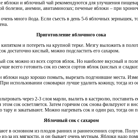
е яблоки и яблочный чaй рекомендуются для улучшения пищевар
й болезни, анемии, авитаминозах; печеные яблоки – при хронич
очень много йода. Если съесть в день 5-6 яблочных зернышек, т
ена.
Приготовление яблочного сока
 кипятком и потереть на крупной терке. Мезгу выложить в пол
 сок достаточно кислый, можно подсластить его сахаром.
ый сок можно из всех сортов яблок. Но наиболее вкусный и поле
чше всего готовить сок из смеси сортов яблок (кислых и сладких
и яблоки надо хорошо помыть, вырезать подгнившие места. Изм
При использовании соковарки лучше удалить кожицу, тогда из 
ьтровать через 2-3 слоя марли, вылить в кастрюлю, поставить е
и этом сок осветляется. Затем горячим сок снова фильтруют и вн
тару и закатывают. Можно нагревать сок и один раз, тогда он п
Яблочный сок с сахаром
ают в основном из плодов ранних и раннеосенних сортов. Полу
из-за их мягкости, и он бывает очень мутным. Яблоки надо помы