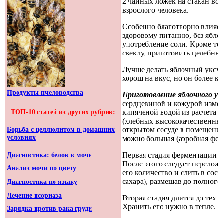
2 чайных ложек на стакан в
взрослого человека.
Особенно благотворно влия
здоровому питанию, без ябл
употребление соли. Кроме т
свеклу, приготовить целебн
Лучше делать яблочный укс
хорош на вкус, но он более
Продукты пчеловодства
Приготовление яблочного у
сердцевиной и кожурой изм
кипяченой водой из расчета 
ТОП-10 статей из других рубрик:
(хлебных высококачественны
открытом сосуде в помещени
Борьба с целлюлитом в домашних
условиях
можно большая (аэробная фе
Первая стадия ферментации 
Диагностика: белок в моче
После этого следует перело
Анализ мочи по цвету
его количество и слить в со
сахара), размешав до полног
Диагностика по языку
Лечение псориаза
Вторая стадия длится до тех
Хранить его нужно в тепле.
Зарядка против рака груди