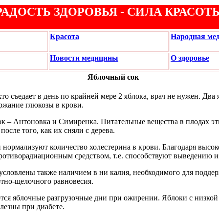
РАДОСТЬ ЗДОРОВЬЯ - СИЛА КРАСОТ
Красота
Народная ме
Новости медицины
О здоровье
Яблочный
сок
кто съедает в день по крайней мере 2 яблока, врач не нужен. Два
ржание глюкозы в крови.
к – Антоновка и Симиренка. Питательные вещества в плодах эт
после того, как их сняли с дерева.
 нормализуют количество холестерина в крови. Благодаря высо
ротиворадиационным средством, т.е. способствуют выведению и
бусловлены также наличием в ни калия, необходимого для подде
отно-щелочного равновесия.
ся яблочные разгрузочные дни при ожирении. Яблоки с низкой
лезны при диабете.