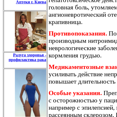
Аптеки г. Киева
головная боль, утомляем
ангионевротический оте
крапивница.
Противопоказания.
Пов
производным нитроимид
неврологические заболе
кормления грудью.
Радуга здоровья -
профилактика рака
Медикаментозные вза
усиливать действие неп
повышает длительность 
Особые указания.
Преп
с осторожностью у паци
например с эпилепсией,
рассеянным склерозом.