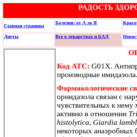
РАДОСТЬ ЗДОР
Болезни: от А до Я
Красо
Главная страница
Диеты
Все о лекарствах и БАД
Новос
О
Код АТС:
G01X. Антипр
производные имидазола
Фармакологические св
орнидазола связан с н
чувствительных к нему
активно в отношении
Tr
histolytica, Giardia lambl
некоторых анаэробных б