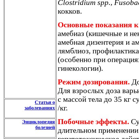
Clostridium spp., Fusoba
кокков.
Основные показания к
амебиаз (кишечные и не
амебная дизентерия и а
лямблиоз, профилактик
(особенно при операция
гинекологии).
Режим дозирования.
До
Для взрослых доза варьи
с массой тела до 35 кг с
Статьи о
/кг.
заболеваниях
Побочные эффекты.
Су
Энциклопедия
болезней
длительном применении
гепатотоксическое дейс